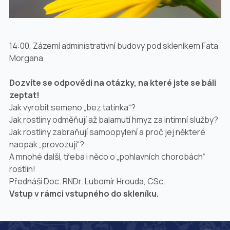
14:00, Zázemí administrativní budovy pod skleníkem Fata
Morgana
Dozvíte se odpovědi na otázky, na které jste se báli
zeptat!
Jak vyrobit semeno „bez tatínka“?
Jak rostliny odměňují až balamutí hmyz za intimní služby?
Jak rostliny zabraňují samoopylení a proč jej některé
naopak „provozují“?
A mnohé další, třeba i něco o „pohlavních chorobách“
rostlin!
Přednáší Doc. RNDr. Lubomír Hrouda, CSc.
Vstup v rámci vstupného do skleníku.