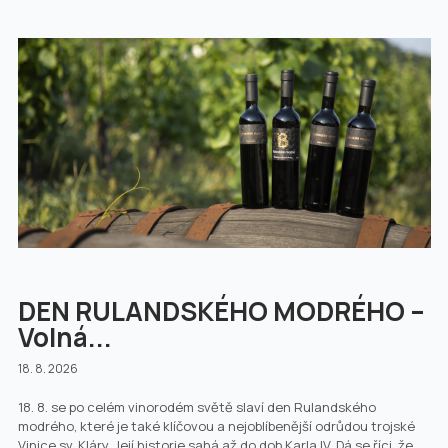
DEN RULANDSKÉHO MODRÉHO –
Volná...
18. 8. 2026
18. 8. se po celém vinorodém světě slaví den Rulandského
modrého, které je také klíčovou a nejoblíbenější odrůdou trojské
Vinice sv. Kláry. Její historie sahá až do dob Karla IV. Dá se říci, že