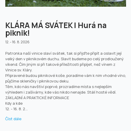
KLÁRA MÁ SVÁTEK | Hurá na
piknik!
12. - 16. 8. 2026
Patronka naší vinice slaví svátek, tak si přijďte připít a oslavit její
velký den v piknikovém duchu. Slavit budeme po celý prodloužený
víkend. Čím jiným si při takové příležitosti připíjet, než vínem z
Vinice sv. Kláry.
Připravené budou piknikové koše, poradíme vám k nim vhodné víno,
půjčíme skleničky i piknikovou deku.
Těm, kdo nás navštíví poprvé, prozradíme místa s nejlepším
výhledem i zašívárny, kde vás nikdo nenajde. Stálí hosté vědí.
ZÁKLADNÍ A PRAKTICKÉ INFORMACE
Kdy a kde
12. - 16. 8. 2...
Číst dále