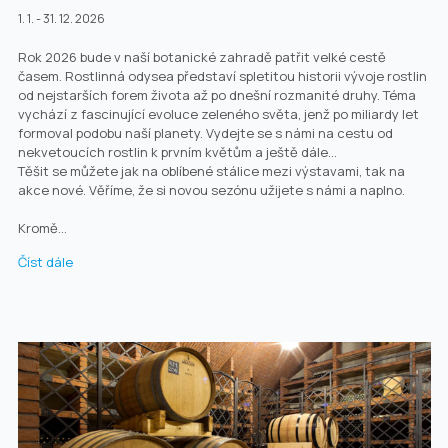
1. 1. - 31. 12. 2026
Rok 2026 bude v naší botanické zahradě patřit velké cestě
časem. Rostlinná odysea představí spletitou historii vývoje rostlin
od nejstarších forem života až po dnešní rozmanité druhy. Téma
vychází z fascinující evoluce zeleného světa, jenž po miliardy let
formoval podobu naší planety. Vydejte se s námi na cestu od
nekvetoucích rostlin k prvním květům a ještě dále…
Těšit se můžete jak na oblíbené stálice mezi výstavami, tak na
akce nové. Věříme, že si novou sezónu užijete s námi a naplno.
Kromě...
Číst dále