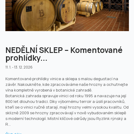
NEDĚLNÍ SKLEP – Komentované
prohlídky...
11. 1. - 13. 12. 2026
Komentované prohlídky vinice a sklepa s malou degustací na
závěr. Nakoukněte, kde zpracováváme naše hrozny a ochutnejte
vína kompletně vyrobená v botanické zahradě.
Botanická zahrada spravuje vinici od roku 1995 a navazuje na její
800 let dlouhou tradici. Díky výbornému terroir a úsilí pracovníků,
kteří se o vinici ručně starají, mají hrozny velmi vysokou kvalitu. Od
sklizně 2009 se hrozny zpracovávají v nově vybudovaném sklepě
s moderní technologií. Místní klíčové odrůdy jsou Ryzlink rýnský a
R...