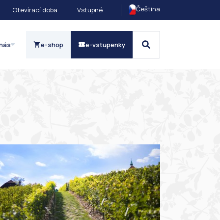
Čeština
Otevírací doba
Vstupné
nás
e-shop
e-vstupenky