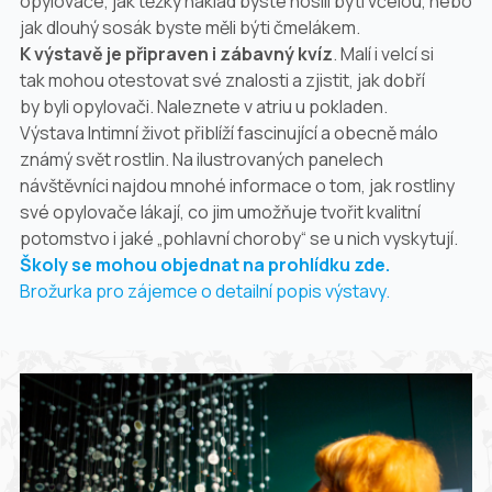
opylovače, jak těžký náklad byste nosili býti včelou, nebo
jak dlouhý sosák byste měli býti čmelákem.
K výstavě je připraven i zábavný kvíz
. Malí i velcí si
tak mohou otestovat své znalosti a zjistit, jak dobří
by byli opylovači. Naleznete v atriu u pokladen.
Výstava Intimní život přiblíží fascinující a obecně málo
známý svět rostlin. Na ilustrovaných panelech
návštěvníci najdou mnohé informace o tom, jak rostliny
své opylovače lákají, co jim umožňuje tvořit kvalitní
potomstvo i jaké „pohlavní choroby“ se u nich vyskytují.
Školy se mohou objednat na prohlídku zde.
Brožurka pro zájemce o detailní popis výstavy.