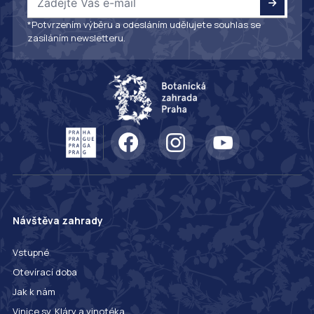
*Potvrzením výběru a odesláním udělujete souhlas se
zasíláním newsletteru.
Návštěva zahrady
Vstupné
Otevírací doba
Jak k nám
Vinice sv. Kláry a vinotéka