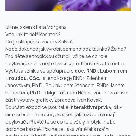
út-ne, skleník Fata Morgana
Víte, jak to dělá kosatec?
Co je sklápěčka značky Salvia?
Nebo dokonce jak vyrobit semeno bez tatínka? Že ne?
Projděte se tropickou džunglí, vžijte se do role
opylovače a poznejte fascinující stránku života rostlin.
Výstava vznikla ve spolupráci s
doc. RNDr. Lubomírem
Hroudou, CSc.,
a jeho kolegy RNDr. Zdeňkem
Janovským, Ph.D., Bc. Jakubem Štencem, RNDr. Janem
Ponertem, Ph.D., a Mgr. Ludmilou Němcovou. Interaktivní
části výstavy graficky zpracoval Ivan Novák.
Součástí expozice jsou také
interaktivní prvky
, díky
nimž si budete moci vyzkoušet, jak těžkou roli mají
opylovači. Převtělte se do role včely, motýla, nebo
dokonce kaloně. Poznejte, jaká vůně láká noční