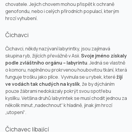
chovatele. Jejich chovem mohou přispět k ochraně
genofondu, nebo i celých přírodních populací, kterým
hrozí vyhubení.
Čichavci
Čichavci, někdy nazývaní labyrintky, jsou zajímavá
skupina ryb, žijících převážně v Asii.
Svoje jméno získaly
podle zvláštního orgánu – labyrintu
. Jedná se vlastně
o komoru, naplněnou prokrvenou houbovitou tkání, která
funguje trošku jako plíce. Vyvinula se u rybek, které
žijí
ve vodách tak chudých na kyslík
, že by dýcháním
pouze žábrami nedokázaly pokrýt svou spotřebu
kyslíku. Vetšina druhů labyrintek se musí chodit jednou za
několik minut „nadechnout“ k hladině, jinak jim hrozí
„utopení“.
Čichavec líbající