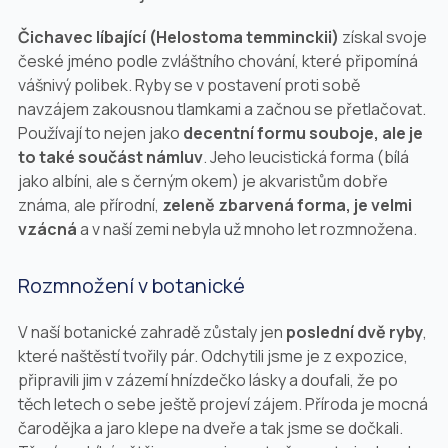
Čichavec líbající (
Helostoma temminckii
)
získal svoje
české jméno podle zvláštního chování, které připomíná
vášnivý polibek. Ryby se v postavení proti sobě
navzájem zakousnou tlamkami a začnou se přetlačovat.
Používají to nejen jako
decentní formu souboje, ale je
to také součást námluv
. Jeho leucistická forma (bílá
jako albíni, ale s černým okem) je akvaristům dobře
známa, ale přírodní,
zeleně zbarvená forma, je velmi
vzácná
a v naší zemi nebyla už mnoho let rozmnožena.
Rozmnožení v botanické
V naší botanické zahradě zůstaly jen
poslední dvě ryby
,
které naštěstí tvořily pár. Odchytili jsme je z expozice,
připravili jim v zázemí hnízdečko lásky a doufali, že po
těch letech o sebe ještě projeví zájem. Příroda je mocná
čarodějka a jaro klepe na dveře a tak jsme se dočkali.