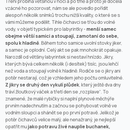
Tření probíhá většinou v noci a po tmě a proto je docela
vzácné ho pozorovat, nám se ale povedlo pořídit
alespoň několik snímků trochu nižší kvality, o které se s
vámi můžeme podělit. Tihle čichavci se třou do volné
vody, v objetí typickém pro labyrintky -
menší samec
obejme větší samici a stoupají, zamotaní do sebe,
spolu k hladině
. Během toho samice uvolní stovky jiker,
a samec je oplodní. Celý akt se pak mnohokrát opakuje.
Narozdíl od většiny labyrintek si nestaví hnízdo. Jikry,
kterých bývá celkem několik (i desítek) tisíc, jsou lehčí
než voda a stoupají volně k hladině. Rodiče se o jikry ani
potěr nestarají, což je vzhledem jeho počtu omluvitelné.
Z jikry se druhý den vykulí plůdek
, který ještě dva dny
tráví žloutkový váček a třetí den se „rozplave“. To
znamené, že malé rybičky si naplní plynové měchýře
prvním nadechnutím a začnou se pohybovat volně ve
vodním sloupci a shánět se po první potravě. Jelikož je
potěr čichavců velice malý, ale nenažraný, je nejlepší
opatřit mu
jako potravu živé nauplie buchanek,