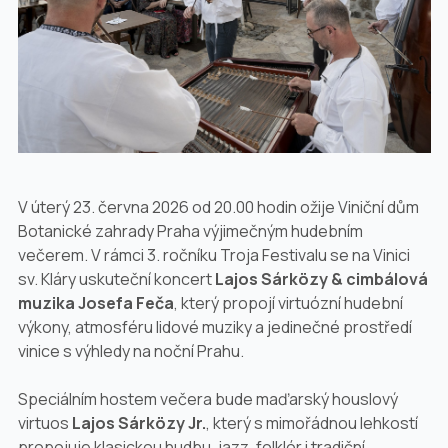
V úterý 23. června 2026 od 20.00 hodin ožije Viniční dům
Botanické zahrady Praha výjimečným hudebním
večerem. V rámci 3. ročníku Troja Festivalu se na Vinici
sv. Kláry uskuteční koncert
Lajos Sárközy & cimbálová
muzika Josefa Feča
, který propojí virtuózní hudební
výkony, atmosféru lidové muziky a jedinečné prostředí
vinice s výhledy na noční Prahu.
Speciálním hostem večera bude maďarský houslový
virtuos
Lajos Sárközy Jr.
, který s mimořádnou lehkostí
propojuje klasickou hudbu, jazz, folklór i tradiční