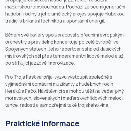
maďarskou romskou hudbu. Pochází ze sedmigenerační
hudební rodiny a jeho umělecký projev spojuje hlubokou
tradici s brilantní technikou a spontánní energií.
Během své kariéry spolupracoval s předními evropskými
orchestry a pravidelně koncertuje po celé Evropě i ve
Spojených státech. Jeho repertoár sahá od klasických
mistrovských děl přes temperamentní lidové melodie až
po strhující jazzové improvizace.
Pro Troja Festival přijal výzvu vystoupit společně s
výjimečnými domácími muzikanty z hudebních rodin
Heráků a Fečo. Návštěvníci se mohou těšit na večer plný
moravských, slovenských i maďarských lidových melodií,
tance, radosti a samozřejmě také trojského vína.
Praktické informace