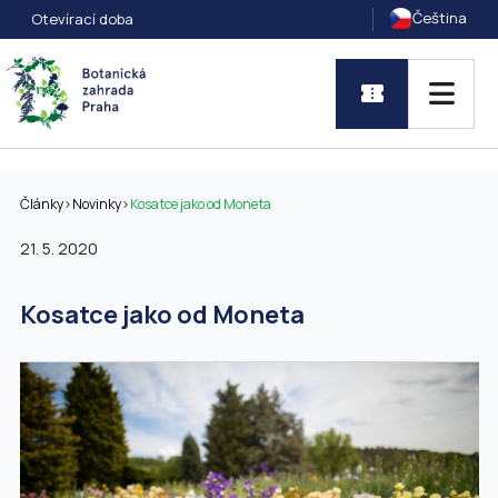
Čeština
Otevírací doba
Články
>
Novinky
>
Kosatce jako od Moneta
21. 5. 2020
Kosatce jako od Moneta