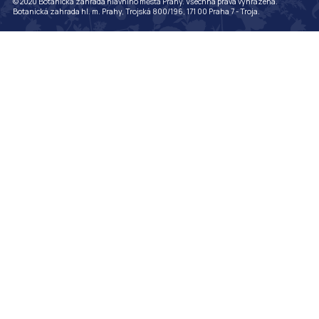
© 2020 Botanická zahrada hlavního města Prahy. Všechna práva vyhrazena.
Botanická zahrada hl. m. Prahy, Trojská 800/196, 171 00 Praha 7 - Troja.