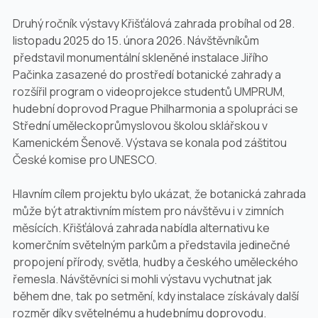
Druhý ročník výstavy Křišťálová zahrada probíhal od 28.
listopadu 2025 do 15. února 2026. Návštěvníkům
představil monumentální skleněné instalace Jiřího
Pačinka zasazené do prostředí botanické zahrady a
rozšířil program o videoprojekce studentů UMPRUM,
hudební doprovod Prague Philharmonia a spolupráci se
Střední uměleckoprůmyslovou školou sklářskou v
Kamenickém Šenově. Výstava se konala pod záštitou
České komise pro UNESCO.
Hlavním cílem projektu bylo ukázat, že botanická zahrada
může být atraktivním místem pro návštěvu i v zimních
měsících. Křišťálová zahrada nabídla alternativu ke
komerčním světelným parkům a představila jedinečné
propojení přírody, světla, hudby a českého uměleckého
řemesla. Návštěvníci si mohli výstavu vychutnat jak
během dne, tak po setmění, kdy instalace získávaly další
rozměr díky světelnému a hudebnímu doprovodu.