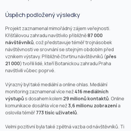
Úspěch podložený výsledky
Projekt zaznamenal mimořádný zájem veřejnosti.
Křišťálovou zahradu navštívilo přibližně
87 000
návštěvníků
, což představuje téměř trojnásobek
návštěvnosti ve srovnání se stejným obdobím před
vznikem výstavy. Přibližně čtvrtinu návštěvníků (
přes
21 000
) tvořili lidé, kteří Botanickou zahradu Praha
navštívili vůbec poprvé.
Výrazný byl také mediální a online ohlas. Mediální
monitoring zaznamenal více než
416 mediálních
výstupů
s dosahem kolem
29 milionů kontaktů
. Online
komunikace dosáhla více než
3,6 milionu zobrazení
a
oslovila téměř
773 tisíc uživatelů
.
Velmi pozitivní byla také zpětná vazba od návštěvníků. Ti