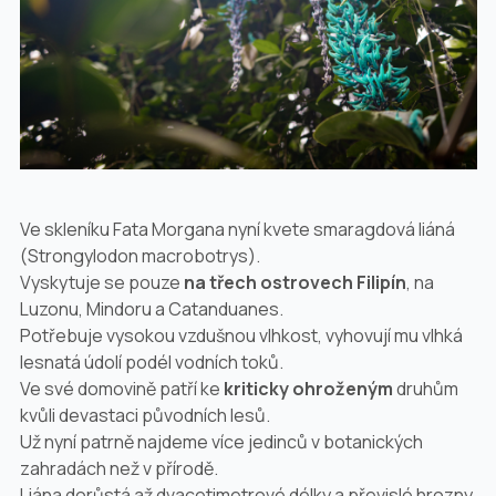
Ve skleníku Fata Morgana nyní kvete smaragdová liáná
(
Strongylodon macrobotrys
).
Vyskytuje se pouze
na třech ostrovech Filipín
, na
Luzonu, Mindoru a Catanduanes.
Potřebuje vysokou vzdušnou vlhkost, vyhovují mu vlhká
lesnatá údolí podél vodních toků.
Ve své domovině patří ke
kriticky ohroženým
druhům
kvůli devastaci původních lesů.
Už nyní patrně najdeme více jedinců v botanických
zahradách než v přírodě.
Liána dorůstá až dvacetimetrové délky a převislé hrozny