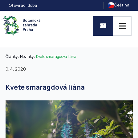
Čeština
Otevírací doba
Články
>
Novinky
>
Kvete smaragdová liána
9. 4. 2020
Kvete smaragdová liána