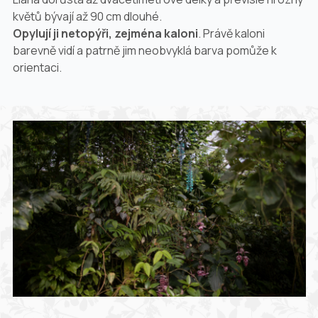
květů bývají až 90 cm dlouhé.
Opylují ji netopýři, zejména kaloni
. Právě kaloni
barevně vidí a patrně jim neobvyklá barva pomůže k
orientaci.