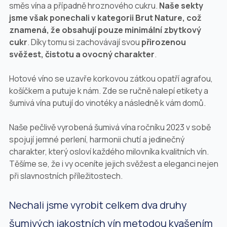
směs vína a případně hroznového cukru.
Naše sekty
jsme však ponechali v kategorii Brut Nature, což
znamená, že obsahují pouze minimální zbytkový
cukr
. Díky tomu si zachovávají svou
přirozenou
svěžest, čistotu a ovocný charakter
.
Hotové víno se uzavře korkovou zátkou opatří agrafou,
košíčkem a putuje k nám. Zde se ručně nalepí etikety a
šumivá vína putují do vinotéky a následně k vám domů.
Naše pečlivě vyrobená šumivá vína ročníku 2023 v sobě
spojují jemné perlení, harmonii chutí a jedinečný
charakter, který osloví každého milovníka kvalitních vín.
Těšíme se, že i vy oceníte jejich svěžest a eleganci nejen
při slavnostních příležitostech.
Nechali jsme vyrobit celkem dva druhy
šumivých jakostních vín metodou kvašením