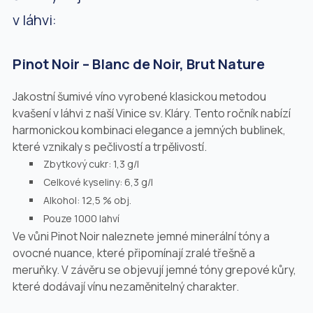
v láhvi:
Pinot Noir – Blanc de Noir, Brut Nature
Jakostní šumivé víno vyrobené klasickou metodou
kvašení v láhvi z naší Vinice sv. Kláry. Tento ročník nabízí
harmonickou kombinaci elegance a jemných bublinek,
které vznikaly s pečlivostí a trpělivostí.
Zbytkový cukr: 1,3 g/l
Celkové kyseliny: 6,3 g/l
Alkohol: 12,5 % obj.
Pouze 1000 lahví
Ve vůni Pinot Noir naleznete jemné minerální tóny a
ovocné nuance, které připomínají zralé třešně a
meruňky. V závěru se objevují jemné tóny grepové kůry,
které dodávají vínu nezaměnitelný charakter.