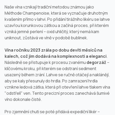
Naše vína vznikají tradiční metodou známou jako
Méthode Champenoise, která se vyznačuje druhotným
kvašením přímo v lahvi. Po přidání tirážního likéru se lahve
uzavřou korunkovou zátkou a začíná proces, při kterém
vzniká jemné perlení – oxid uhličitý, který nemá kam
uniknout, zůstává ve víně v podobě bublinek.
Vína ročníku 2023 zrála po dobu devíti měsíců na
kalech, což jim dodává na komplexnosti a eleganci
.
Následně se přistupuje k procesu zvanému
degorzáž
–
klíčovému kroku, při kterém se odstraní sediment
usazený během zrání. Lahve se ručně otáčejí a naklánějí,
aby se kaly přesunuly do hrdla. Po zamrazení hrdla
vznikne ledová zátka, která při otevření lahve tlakem vína
"odstřelí" ven. Tento precizní proces zanechává šumivé
víno dokonale čisté.
Pro zjemnění chuti se poté přidává expediční likér –