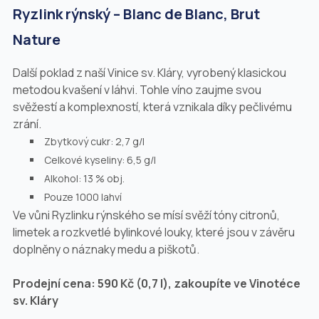
Ryzlink rýnský – Blanc de Blanc, Brut
Nature
Další poklad z naší Vinice sv. Kláry, vyrobený klasickou
metodou kvašení v láhvi. Tohle víno zaujme svou
svěžestí a komplexností, která vznikala díky pečlivému
zrání.
Zbytkový cukr: 2,7 g/l
Celkové kyseliny: 6,5 g/l
Alkohol: 13 % obj.
Pouze 1000 lahví
Ve vůni Ryzlinku rýnského se mísí svěží tóny citronů,
limetek a rozkvetlé bylinkové louky, které jsou v závěru
doplněny o náznaky medu a piškotů.
Prodejní cena: 590 Kč (0,7 l), zakoupíte ve Vinotéce
sv. Kláry