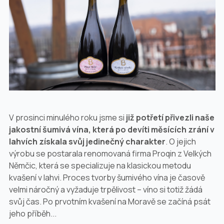
V prosinci minulého roku jsme si
již potřetí přivezli naše
jakostní šumivá vína, která po devíti měsících zrání v
lahvích získala svůj jedinečný charakter
. O jejich
výrobu se postarala renomovaná firma Proqin z Velkých
Němčic, která se specializuje na klasickou metodu
kvašení v lahvi. Proces tvorby šumivého vína je časově
velmi náročný a vyžaduje trpělivost – víno si totiž žádá
svůj čas. Po prvotním kvašení na Moravě se začíná psát
jeho příběh...