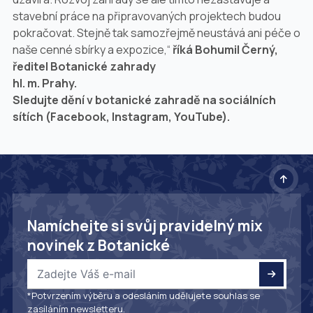
stavební práce na připravovaných projektech budou
pokračovat. Stejně tak samozřejmě neustává ani péče o
naše cenné sbírky a expozice,“
říká Bohumil Černý,
ředitel Botanické zahrady
hl. m. Prahy.
Sledujte dění v botanické zahradě na sociálních
sítích (Facebook, Instagram, YouTube).
Namíchejte si svůj pravidelný mix
novinek z Botanické
*Potvrzením výběru a odesláním udělujete souhlas se
zasíláním newsletteru.