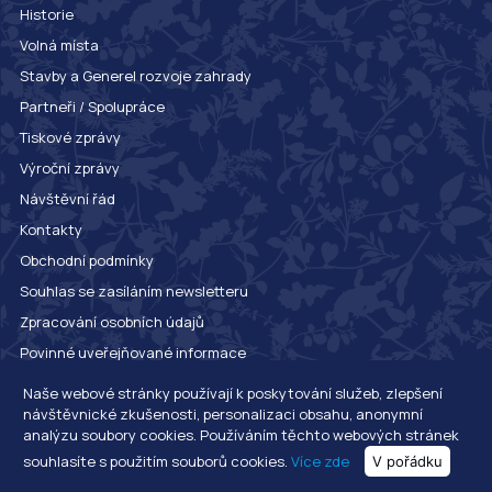
Historie
Volná místa
Stavby a Generel rozvoje zahrady
Partneři / Spolupráce
Tiskové zprávy
Výroční zprávy
Návštěvní řád
Kontakty
Obchodní podmínky
Souhlas se zasíláním newsletteru
Zpracování osobních údajů
Povinné uveřejňované informace
Whistleblowing
Naše webové stránky používají k poskytování služeb, zlepšení
návštěvnické zkušenosti, personalizaci obsahu, anonymní
analýzu soubory cookies. Používáním těchto webových stránek
© 2020 Botanická zahrada hlavního města Prahy. Všechna práva vyhrazena.
souhlasíte s použitím souborů cookies.
Více zde
V pořádku
Botanická zahrada hl. m. Prahy, Trojská 800/196, 171 00 Praha 7 - Troja.