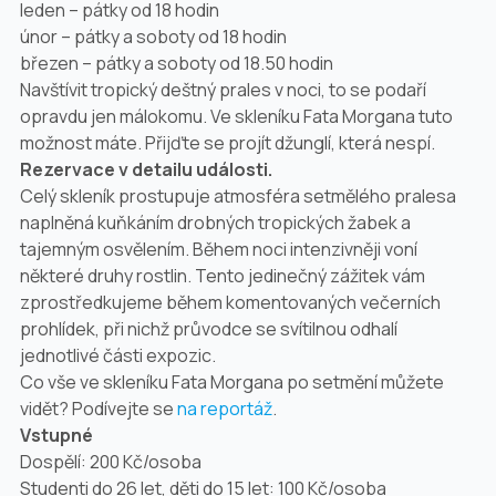
leden – pátky od 18 hodin
únor – pátky a soboty od 18 hodin
březen – pátky a soboty od 18.50 hodin
Navštívit tropický deštný prales v noci, to se podaří
opravdu jen málokomu. Ve skleníku Fata Morgana tuto
možnost máte. Přijďte se projít džunglí, která nespí.
Rezervace v detailu události.
Celý skleník prostupuje atmosféra setmělého pralesa
naplněná kuňkáním drobných tropických žabek a
tajemným osvělením. Během noci intenzivněji voní
některé druhy rostlin. Tento jedinečný zážitek vám
zprostředkujeme během komentovaných večerních
prohlídek, při nichž průvodce se svítilnou odhalí
jednotlivé části expozic.
Co vše ve skleníku Fata Morgana po setmění můžete
vidět? Podívejte se
na reportáž
.
Vstupné
Dospělí: 200 Kč/osoba
Studenti do 26 let, děti do 15 let: 100 Kč/osoba