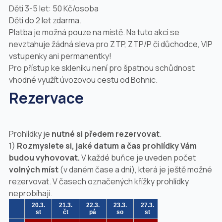
Děti 3-5 let: 50 Kč/osoba
Děti do 2 let zdarma.
Platba je možná pouze na místě. Na tuto akci se
nevztahuje žádná sleva pro ZTP, ZTP/P či důchodce, VIP
vstupenky ani permanentky!
Pro přístup ke skleníku není pro špatnou schůdnost
vhodné využít úvozovou cestu od Bohnic.
Rezervace
Prohlídky je
nutné si předem rezervovat
.
1)
Rozmyslete si, jaké datum a čas prohlídky Vám
budou vyhovovat.
V každé buňce je uveden počet
volných míst
(v daném čase a dni), která je ještě možné
rezervovat. V časech označených křížky prohlídky
neprobíhají.