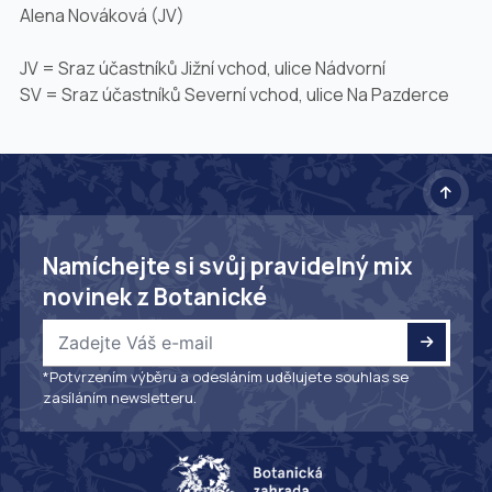
Alena Nováková (JV)
JV = Sraz účastníků Jižní vchod, ulice Nádvorní
SV = Sraz účastníků Severní vchod, ulice Na Pazderce
Namíchejte si svůj pravidelný mix
novinek z Botanické
*Potvrzením výběru a odesláním udělujete souhlas se
zasíláním newsletteru.