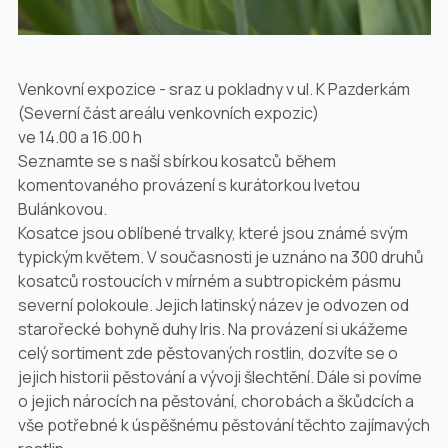
Venkovní expozice - sraz u pokladny v ul. K Pazderkám
(Severní část areálu venkovních expozic)
ve 14.00 a 16.00 h
Seznamte se s naší sbírkou kosatců během
komentovaného provázení s kurátorkou Ivetou
Bulánkovou.
Kosatce jsou oblíbené trvalky, které jsou známé svým
typickým květem. V současnosti je uznáno na 300 druhů
kosatců rostoucích v mírném a subtropickém pásmu
severní polokoule. Jejich latinský název je odvozen od
starořecké bohyně duhy Iris. Na provázení si ukážeme
celý sortiment zde pěstovaných rostlin, dozvíte se o
jejich historii pěstování a vývoji šlechtění. Dále si povíme
o jejich nárocích na pěstování, chorobách a škůdcích a
vše potřebné k úspěšnému pěstování těchto zajímavých