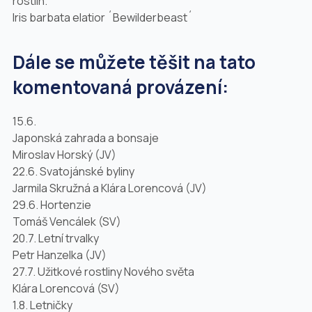
rostlin.
Iris barbata elatior
´Bewilderbeast´
Dále se můžete těšit na tato
komentovaná provázení:
15.6.
Japonská zahrada a bonsaje
Miroslav Horský (JV)
22.6. Svatojánské byliny
Jarmila Skružná a Klára Lorencová (JV)
29.6. Hortenzie
Tomáš Vencálek (SV)
20.7. Letní trvalky
Petr Hanzelka (JV)
27.7. Užitkové rostliny Nového světa
Klára Lorencová (SV)
1.8. Letničky