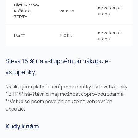
Děti 0–2 roky,
nelze koupit
Kočárek,
zdarma
online
ZTP/P*
nelze koupit
Pes**
100 Kč
online
Sleva 15 % na vstupném při nákupu e-
vstupenky.
Na akci jsou platné roční permanentky a VIP vstupenky.
* ZTP/P návštěvníci mají možnost doprovodu zdarma.
**Vstup se psem povolen pouze do venkovních
expozic.
Kudy k nám