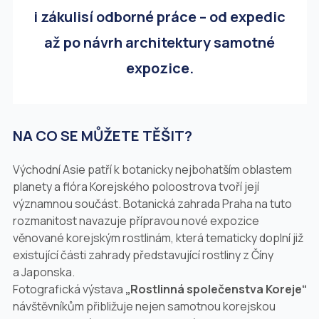
i zákulisí odborné práce – od expedic
až po návrh architektury samotné
expozice.
NA CO SE MŮŽETE TĚŠIT?
Východní Asie patří k botanicky nejbohatším oblastem
planety a flóra Korejského poloostrova tvoří její
významnou součást. Botanická zahrada Praha na tuto
rozmanitost navazuje přípravou nové expozice
věnované korejským rostlinám, která tematicky doplní již
existující části zahrady představující rostliny z Číny
a Japonska.
Fotografická výstava
„Rostlinná společenstva Koreje“
návštěvníkům přibližuje nejen samotnou korejskou