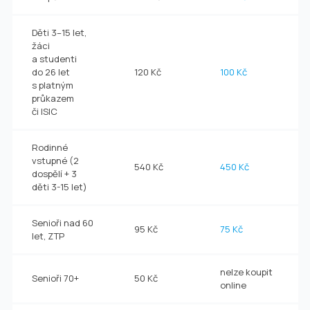
Děti 3–15 let,
žáci
a studenti
do 26 let
120 Kč
100 Kč
s platným
průkazem
či ISIC
Rodinné
vstupné (2
540 Kč
450 Kč
dospělí + 3
děti 3-15 let)
Senioři nad 60
95 Kč
75 Kč
let, ZTP
nelze koupit
Senioři 70+
50 Kč
online