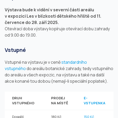
Výstava bude k vidění v severní části areálu
v expozici Les v blízkosti dětského hřiště od 11.
července do 28. září 2025.
Otevírací doba výstavy kopíruje otevírací dobu zahrady
od 9.00 do 19.00.
Vstupné
Vstupné na výstavu je v ceně
standardního
vstupného
do areálu botanické zahrady, tedy vstupného
do areálu a všech expozic, na výstavu a také na další
akce konané tou dobou (nemají-li speciální poplatek).
DRUH
PRODEJ
E-
VSTUPNÉHO
NA MÍSTĚ
VSTUPENKA
Dospělí
180 Kč
150 Kč