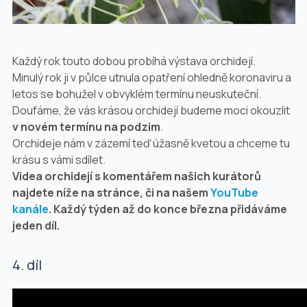
Každý rok touto dobou probíhá výstava orchidejí.
Minulý rok ji v půlce utnula opatření ohledně koronaviru a
letos se bohužel v obvyklém termínu neuskuteční.
Doufáme, že vás krásou orchidejí budeme moci okouzlit
v novém termínu na podzim
.
Orchideje nám v zázemí teď úžasně kvetou a chceme tu
krásu s vámi sdílet.
Videa orchidejí s komentářem našich kurátorů
najdete níže na stránce, či na našem
YouTube
kanále
. Každý týden až do konce března přidáváme
jeden díl.
4. díl