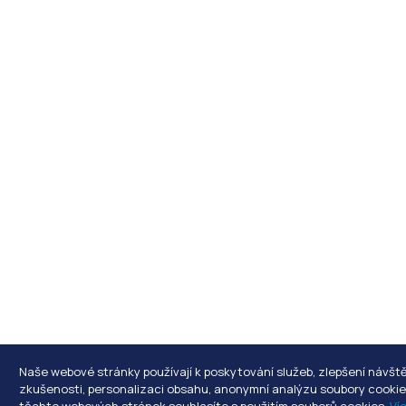
Naše webové stránky používají k poskytování služeb, zlepšení návšt
zkušenosti, personalizaci obsahu, anonymní analýzu soubory cookie