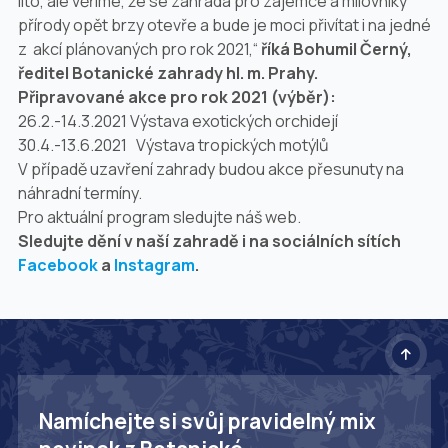
líto, ale věříme, že se zahrada pro zájemce a milovníky
přírody opět brzy otevře a bude je moci přivítat i na jedné
z akcí plánovaných pro rok 2021,“
říká Bohumil Černý,
ředitel Botanické zahrady hl. m. Prahy.
Připravované akce pro rok 2021 (výběr):
26.2.-14.3.2021 Výstava exotických orchidejí
30.4.-13.6.2021
Výstava tropických motýlů
V případě uzavření zahrady budou akce přesunuty na
náhradní termíny.
Pro aktuální program sledujte náš web.
Sledujte dění v naší zahradě i na sociálních sítích
Facebook
a
Instagram
.
Namíchejte si svůj pravidelný mix