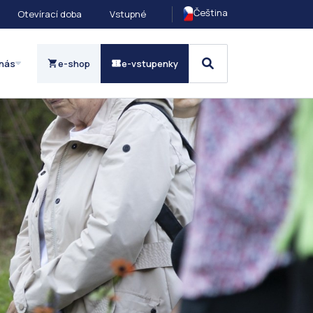
Čeština
Otevírací doba
Vstupné
nás
e-shop
e-vstupenky