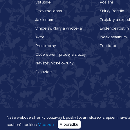
Vstupné
Poslání
Otevírací doba
Sbírky Rostlin
Jak k nám
Projekty a exped
Vinice sv. Kláry a vinotéka
Evidence rostlin
Akce
Index seminum
Pro skupiny
Publikace
Občerstvení, prodej a služby
Návštěvnické okruhy
Expozice
Naše webové stránky používají k poskytování služeb, zlepšení návš
souborů cookies.
Více zde
V pořádku
© 2020 Botanická zahrada hlavního města Prahy. Všechna práva v