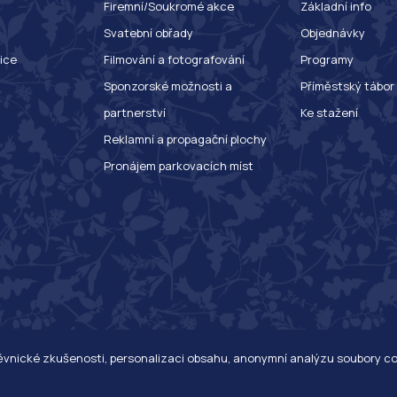
Firemní/Soukromé akce
Základní info
Svatební obřady
Objednávky
ice
Filmování a fotografování
Programy
Sponzorské možnosti a
Příměstský tábor
partnerství
Ke stažení
Reklamní a propagační plochy
Pronájem parkovacích míst
těvnické zkušenosti, personalizaci obsahu, anonymní analýzu soubory c
yhrazena. Botanická zahrada hl. m. Prahy, Trojská 800/196, 171 00 Praha 7 - Troja.