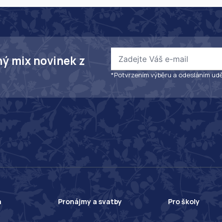
ný mix novinek z
*Potvrzením výběru a odesláním udě
a
Pronájmy a svatby
Pro školy