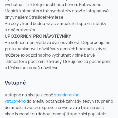
vychutnat i ti, kteří je nestihnou během Halloweenu.
Magická atmosféra tak symbolicky otevře listopadové
dny v našem Strašidelném lese.
Po celý víkend budou navíc v areálu k dispozici stánky
s občerstvením.
UPOZORNĚNÍ PRO NÁVŠTĚVNÍKY
Po setmění není výstava dýní osvětlená. Doporučujeme
proto naplánovat návštěvu v denních hodinách, kdy si
můžete expozici naplno vychutnat v plné barvě
i atmosféře podzimní zahrady. Děkujeme za pochopení
a těšíme se na vaši návštěvu.
Vstupné
Vstupné na akci je v ceně
standardního
vstupného
do areálu botanické zahrady, tedy vstupného
do areálu a všech expozic, na výstavu a také na další
akce konané tou dobou (nemají-li speciální poplatek).