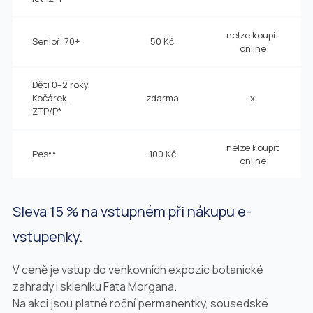
nelze koupit
Senioři 70+
50 Kč
online
Děti 0–2 roky,
Kočárek,
zdarma
x
ZTP/P*
nelze koupit
Pes**
100 Kč
online
Sleva 15 % na vstupném při nákupu e-
vstupenky.
V ceně je vstup do venkovních expozic botanické
zahrady i skleníku Fata Morgana.
Na akci jsou platné roční permanentky, sousedské