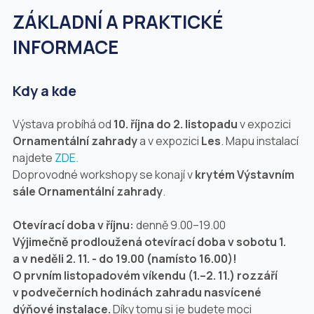
ZÁKLADNÍ A PRAKTICKÉ
INFORMACE
Kdy a kde
Výstava probíhá od
10. října do 2. listopadu
v expozici
Ornamentální zahrady
a v expozici
Les
. Mapu instalací
najdete
ZDE.
Doprovodné workshopy se konají v
krytém Výstavním
sále Ornamentální zahrady
.
Otevírací doba v říjnu:
denně 9.00–19.00
Výjimečně prodloužená otevírací doba v sobotu 1.
a v neděli 2. 11. - do 19.00 (namísto 16.00)!
O prvním listopadovém víkendu (1.–2. 11.) rozzáří
v podvečerních hodinách zahradu nasvícené
dýňové instalace.
Díky tomu si je budete moci