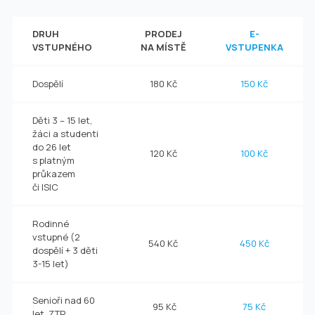
DRUH
PRODEJ
E-
VSTUPNÉHO
NA MÍSTĚ
VSTUPENKA
Dospělí
180 Kč
150 Kč
Děti 3 – 15 let,
žáci a studenti
do 26 let
120 Kč
100 Kč
s platným
průkazem
či ISIC
Rodinné
vstupné (2
540 Kč
450 Kč
dospělí + 3 děti
3-15 let)
Senioři nad 60
95 Kč
75 Kč
let, ZTP