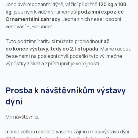
Jeho dvě impozantní dýně, vážící přibližně
120 kg
a
100
kg
, jsou nyní k vidění v rámci naší
podzimní expozice
Ornamentální zahrady
. Jedna z nich nese i osobní
věnování –
„Barunce“
.
Tuto podzimní raritu si můžete prohlédnout
až
do konce výstavy, tedy do 2. listopadu
. Máme radost,
že se nám i na poslední chvíli podařilo tyto výjimečné
výpěstky získat a zpřístupnit je veřejnosti.
Prosba k návštěvníkům výstavy
dýní
Milí návštěvníci,
máme velkou radost z vašeho zájmu o naši výstavu dýní.