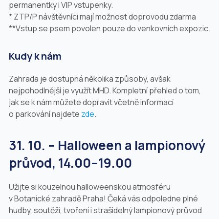
permanentky i VIP vstupenky.
* ZTP/P návštěvníci mají možnost doprovodu zdarma
**Vstup se psem povolen pouze do venkovních expozic.
Kudy k nám
Zahrada je dostupná několika způsoby, avšak
nejpohodlnější je využít MHD. Kompletní přehled o tom,
jak se k nám můžete dopravit včetně informací
o parkování najdete
zde
.
31. 10. –
Halloween a lampionový
průvod,
14.00–19.00
Užijte si kouzelnou halloweenskou atmosféru
v Botanické zahradě Praha! Čeká vás odpoledne plné
hudby, soutěží, tvoření i strašidelný lampionový průvod