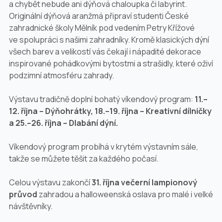
a chybět nebude ani dýňová chaloupka či labyrint.
Originální dýňová aranžmá připraví studenti České
zahradnické školy Mělník pod vedením Petry Křížové
ve spolupráci s našimi zahradníky. Kromě klasických dýní
všech barev a velikostí vás čekají i nápadité dekorace
inspirované pohádkovými bytostmi a strašidly, které oživí
podzimní atmosféru zahrady.
Výstavu tradičně doplní bohatý víkendový program:
11.–
12. října – Dýňohrátky,
18.–19. října – Kreativní dílničky
a
25.–26. října – Dlabání dýní.
Víkendový program probíhá v krytém výstavním sále,
takže se můžete těšit za každého počasí.
Celou výstavu zakončí
31. října večerní lampionový
průvod
zahradou a halloweenská oslava pro malé i velké
návštěvníky.