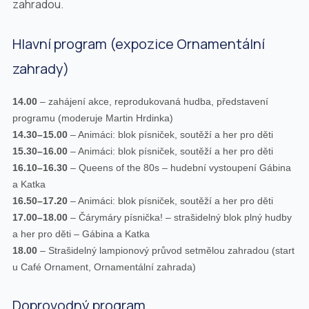
zahradou.
Hlavní program (expozice Ornamentální
zahrady)
14.00
– zahájení akce, reprodukovaná hudba, představení
programu (moderuje Martin Hrdinka)
14.30–15.00
– Animáci: blok písniček, soutěží a her pro děti
15.30–16.00
– Animáci: blok písniček, soutěží a her pro děti
16.10–16.30
– Queens of the 80s – hudební vystoupení Gábina
a Katka
16.50–17.20
– Animáci: blok písniček, soutěží a her pro děti
17.00–18.00
– Čárymáry písnička! – strašidelný blok plný hudby
a her pro děti – Gábina a Katka
18.00
– Strašidelný lampionový průvod setmělou zahradou (start
u Café Ornament, Ornamentální zahrada)
Doprovodný program