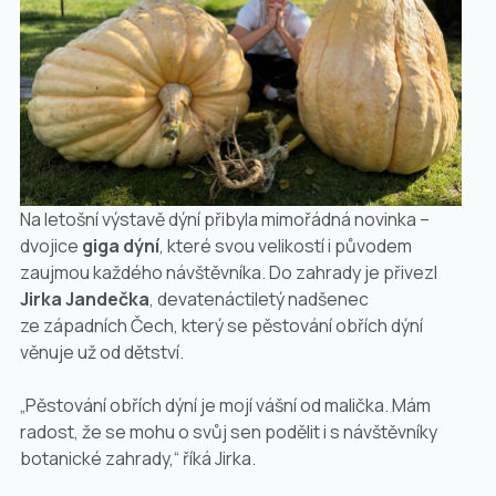
Na letošní výstavě dýní přibyla mimořádná novinka –
dvojice
giga dýní
, které svou velikostí i původem
zaujmou každého návštěvníka. Do zahrady je přivezl
Jirka Jandečka
, devatenáctiletý nadšenec
ze západních Čech, který se pěstování obřích dýní
věnuje už od dětství.
„Pěstování obřích dýní je mojí vášní od malička. Mám
radost, že se mohu o svůj sen podělit i s návštěvníky
botanické zahrady,“ říká Jirka.