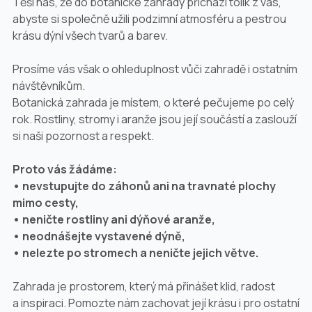
Těší nás, že do botanické zahrady přichází tolik z vás,
abyste si společně užili podzimní atmosféru a pestrou
krásu dýní všech tvarů a barev.
Prosíme vás však o ohleduplnost vůči zahradě i ostatním
návštěvníkům.
Botanická zahrada je místem, o které pečujeme po celý
rok. Rostliny, stromy i aranže jsou její součástí a zaslouží
si naši pozornost a respekt.
Proto vás žádáme:
•⁠ ⁠nevstupujte do záhonů ani na travnaté plochy
mimo cesty,
•⁠ ⁠neničte rostliny ani dýňové aranže,
•⁠ ⁠neodnášejte vystavené dýně,
•⁠ ⁠nelezte po stromech a neničte jejich větve.
Zahrada je prostorem, který má přinášet klid, radost
a inspiraci. Pomozte nám zachovat její krásu i pro ostatní