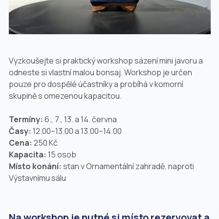
Vyzkoušejte si praktický workshop sázení mini javoru a
odneste si vlastní malou bonsaj. Workshop je určen
pouze pro dospělé účastníky a probíhá v komorní
skupině s omezenou kapacitou.
Termíny:
6., 7., 13. a 14. června
Časy:
12.00–13.00 a 13.00–14.00
Cena:
250 Kč
Kapacita:
15 osob
Místo konání:
stan v Ornamentální zahradě, naproti
Výstavnímu sálu
Na workshop je nutné si místo rezervovat a