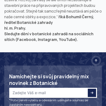
stavební práce na připravovaných projektech budou
pokračovat. Stejně tak samozřejmě neustává ani péče o
naše cenné sbírky a expozice,“
říká Bohumil Černý,
ředitel Botanické zahrady
hl. m. Prahy.
Sledujte dění v botanické zahradě na sociálních
sítích (Facebook, Instagram, YouTube).
Namíchejte si svůj pravidelný mix
novinek z Botanické
*Potvrzením výběru a odesláním udělujete souhlas se
zasíláním newsletteru.