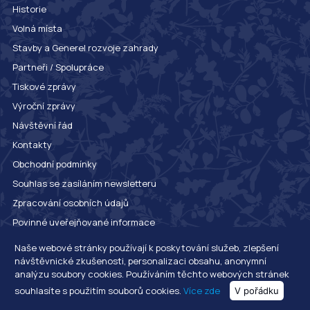
Historie
Volná místa
Stavby a Generel rozvoje zahrady
Partneři / Spolupráce
Tiskové zprávy
Výroční zprávy
Návštěvní řád
Kontakty
Obchodní podmínky
Souhlas se zasíláním newsletteru
Zpracování osobních údajů
Povinné uveřejňované informace
Whistleblowing
Naše webové stránky používají k poskytování služeb, zlepšení
návštěvnické zkušenosti, personalizaci obsahu, anonymní
analýzu soubory cookies. Používáním těchto webových stránek
© 2020 Botanická zahrada hlavního města Prahy. Všechna práva vyhrazena.
souhlasíte s použitím souborů cookies.
Více zde
V pořádku
Botanická zahrada hl. m. Prahy, Trojská 800/196, 171 00 Praha 7 - Troja.