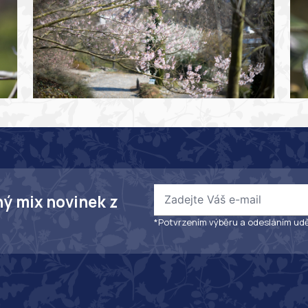
ný mix novinek z
*Potvrzením výběru a odesláním udě