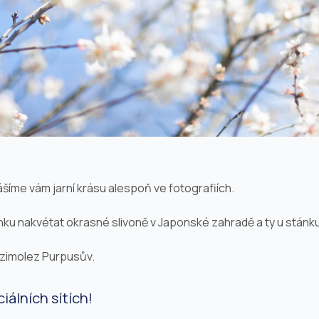
šíme vám jarní krásu alespoň ve fotografiích.
nku nakvétat okrasné slivoně v Japonské zahradě a ty u stán
a zimolez Purpusův.
iálních sítích!