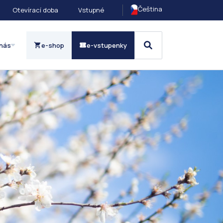
Čeština
Otevírací doba
Vstupné
nás
e-shop
e-vstupenky