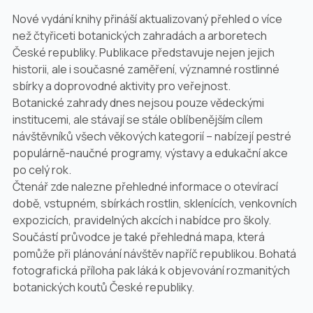
Nové vydání knihy přináší aktualizovaný přehled o více
než čtyřiceti botanických zahradách a arboretech
České republiky. Publikace představuje nejen jejich
historii, ale i současné zaměření, významné rostlinné
sbírky a doprovodné aktivity pro veřejnost.
Botanické zahrady dnes nejsou pouze vědeckými
institucemi, ale stávají se stále oblíbenějším cílem
návštěvníků všech věkových kategorií – nabízejí pestré
populárně-naučné programy, výstavy a edukační akce
po celý rok.
Čtenář zde nalezne přehledné informace o otevírací
době, vstupném, sbírkách rostlin, sklenících, venkovních
expozicích, pravidelných akcích i nabídce pro školy.
Součástí průvodce je také přehledná mapa, která
pomůže při plánování návštěv napříč republikou. Bohatá
fotografická příloha pak láká k objevování rozmanitých
botanických koutů České republiky.