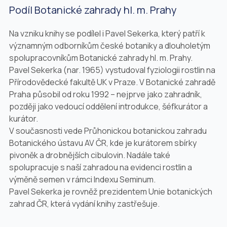
Podíl Botanické zahrady hl. m. Prahy
Na vzniku knihy se podílel i Pavel Sekerka, který patří k
významným odborníkům české botaniky a dlouholetým
spolupracovníkům Botanické zahrady hl. m. Prahy.
Pavel Sekerka (nar. 1965) vystudoval fyziologii rostlin na
Přírodovědecké fakultě UK v Praze. V Botanické zahradě
Praha působil od roku 1992 – nejprve jako zahradník,
později jako vedoucí oddělení introdukce, šéfkurátor a
kurátor.
V současnosti vede Průhonickou botanickou zahradu
Botanického ústavu AV ČR, kde je kurátorem sbírky
pivoněk a drobnějších cibulovin. Nadále také
spolupracuje s naší zahradou na evidenci rostlin a
výměně semen v rámci Indexu Seminum.
Pavel Sekerka je rovněž prezidentem Unie botanických
zahrad ČR, která vydání knihy zastřešuje.