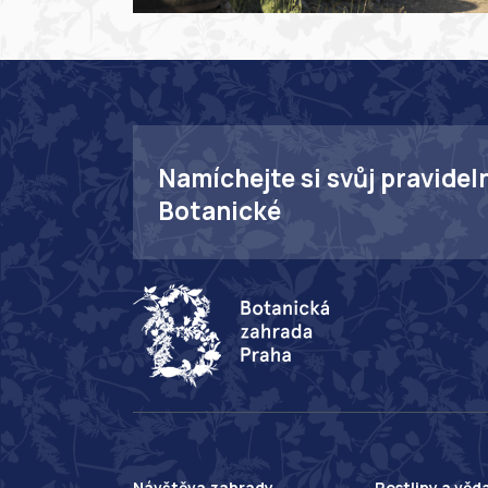
Namíchejte si svůj pravidel
Botanické
Návštěva zahrady
Rostliny a věd