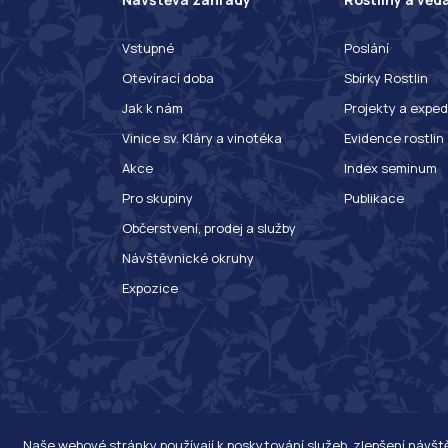
Vstupné
Poslání
Otevírací doba
Sbírky Rostlin
Jak k nám
Projekty a exped
Vinice sv. Kláry a vinotéka
Evidence rostlin
Akce
Index seminum
Pro skupiny
Publikace
Občerstvení, prodej a služby
Návštěvnické okruhy
Expozice
Naše webové stránky používají k poskytování služeb, zlepšení návš