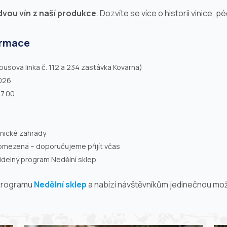
vou vín z naší produkce
. Dozvíte se více o historii
vinice
, pé
ormace
usová linka č. 112 a 234 zastávka Kovárna)
2026
17.00
nické zahrady
 omezená – doporučujeme přijít včas
idelný program Nedělní sklep
 programu
Nedělní sklep
a nabízí návštěvníkům jedinečnou možno