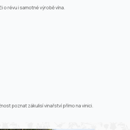
či o révu i samotné výrobě vína.
st poznat zákulisí vinařství přímo na vinici.