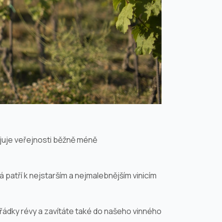
ojuje veřejnosti běžně méně
rá patří k nejstarším a nejmalebnějším vinicím
řádky révy a zavítáte také do našeho vinného