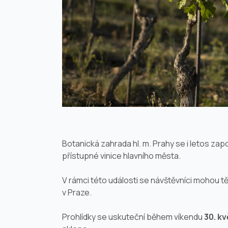
Botanická zahrada hl. m. Prahy se i letos z
přístupné
vinice
hlavního města.
V rámci této události se návštěvníci mohou t
v Praze.
Prohlídky se uskuteční během víkendu
30. kv