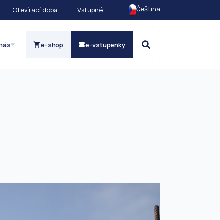
Čeština
Otevírací doba
Vstupné
nás
e-shop
e-vstupenky