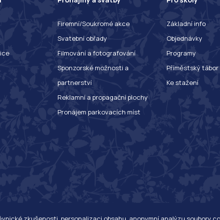
Firemní/Soukromé akce
Základní info
Svatební obřady
Objednávky
ice
Filmování a fotografování
Programy
Sponzorské možnosti a
Příměstský tábor
partnerství
Ke stažení
Reklamní a propagační plochy
Pronájem parkovacích míst
těvnické zkušenosti, personalizaci obsahu, anonymní analýzu soubory c