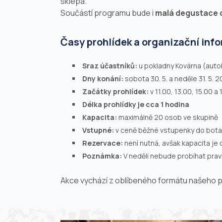
sklepa.
Součástí programu bude i
malá degustace d
Časy prohlídek a organizační inf
Sraz účastníků:
u pokladny Kovárna (autob
Dny konání:
sobota 30. 5. a neděle 31. 5. 
Začátky prohlídek:
v 11.00, 13.00, 15.00 a 
Délka prohlídky je cca 1 hodina
Kapacita:
maximálně 20 osob ve skupině
Vstupné:
v ceně běžné vstupenky do bota
Rezervace:
není nutná, avšak kapacita je
Poznámka:
V neděli nebude probíhat prav
Akce vychází z oblíbeného formátu našeho