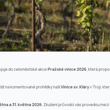
apojuje do celoměstské akce
Pražské
vinice
2026
, která prop
ěšit na komentované prohlídky naší
Vinice
sv. Kláry
v Troji, kte
ětna a 31. května 2026
. Zkušení průvodci vás provedou mezi 