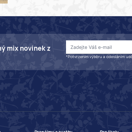
ný mix novinek z
*Potvrzením výběru a odesláním udě
a
Pronájmy a svatby
Pro školy