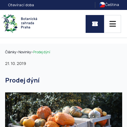
Čeština
Otevírací doba
Články
>
Novinky
>
Prodej dýní
21. 10. 2019
Prodej dýní