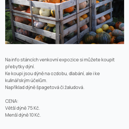
Na info stáncích venkovní expozice si můžete koupit
přebytky dýní.
Ke koupi jsou dýně na ozdobu, dlabání, ale i ke
kulinářským účelům.
Například dýně špagetová či žaludová.
CENA:
Větší dýně 75 Kč.
Menší dýně 10 Kč.