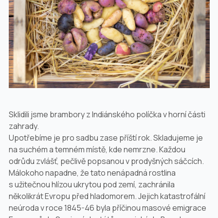
Sklidili jsme brambory z Indiánského políčka v horní části
zahrady.
Upotřebíme je pro sadbu zase příští rok. Skladujeme je
na suchém a temném místě, kde nemrzne. Každou
odrůdu zvlášť, pečlivě popsanou v prodyšných sáčcích.
Málokoho napadne, že tato nenápadná rostlina
s užitečnou hlízou ukrytou pod zemí, zachránila
několikrát Evropu před hladomorem. Jejich katastrofální
neúroda v roce 1845-46 byla příčinou masové emigrace