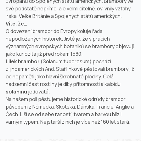
Evropanů do Spojených států amerických. Brambory ve
své podstatě nepřímo, ale velmi citelně, ovlivnily vztahy
Irska, Velké Británie a Spojených států amerických.
Víte, že…
O dovezení brambor do Evropy koluje řada
nepodložených historek. Jisté je, že v pracích
významných evropských botaniků se brambory objevují
jako kuriozita již před rokem 1580.
Lilek brambor
(
Solanum tuberosum
) pochází
z jihoamerických And. Staří Inkové pěstovali brambory již
od nepaměti jako hlavní škrobnaté plodiny. Celá
nadzemní část rostliny je díky přítomnosti alkaloidu
solaninu
jedovatá.
Na našem poli pěstujeme historické odrůdy brambor
původem z Německa, Skotska, Dánska, Francie, Anglie a
Čech. Liší se od sebe raností, tvarem a barvou hlíz i
varným typem. Nejstarší z nich je více než 160 let stará.