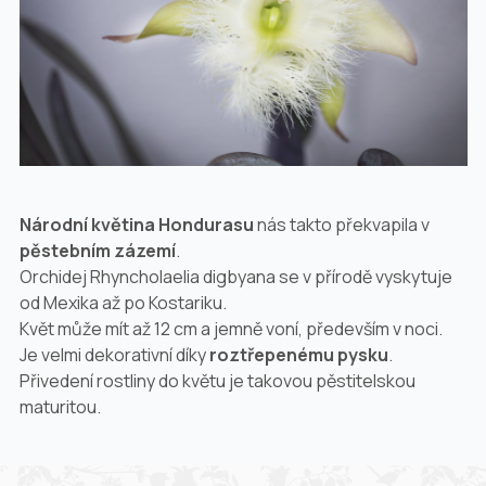
Národní květina Hondurasu
nás takto překvapila v
pěstebním zázemí
.
Orchidej
Rhyncholaelia digbyana
se v přírodě vyskytuje
od Mexika až po Kostariku.
Květ může mít až 12 cm a jemně voní, především v noci.
Je velmi dekorativní díky
roztřepenému pysku
.
Přivedení rostliny do květu je takovou pěstitelskou
maturitou.