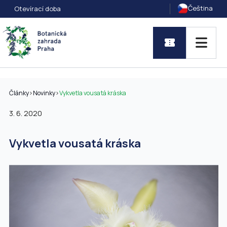
Čeština
Otevírací doba
Články
>
Novinky
>
Vykvetla vousatá kráska
3. 6. 2020
Vykvetla vousatá kráska