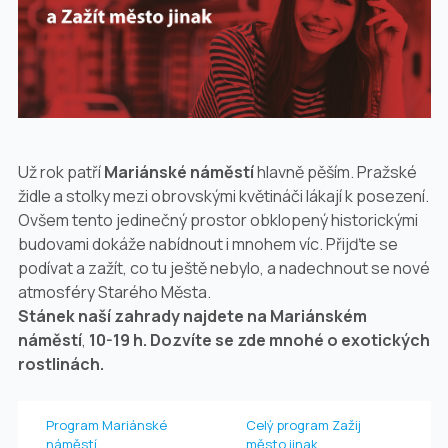
Už rok patří
Mariánské náměstí
hlavně pěším. Pražské
židle a stolky mezi obrovskými květináči lákají k posezení.
Ovšem tento jedinečný prostor obklopený historickými
budovami dokáže nabídnout i mnohem víc. Přijďte se
podívat a zažít, co tu ještě nebylo, a nadechnout se nové
atmosféry Starého Města.
Stánek naší zahrady najdete na Mariánském
náměstí
,
10-19 h. Dozvíte se zde mnohé o exotických
rostlinách.
Program Mariánské
Celý program Zažij
náměstí
město jinak