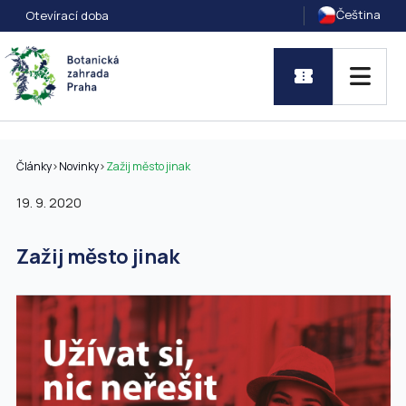
Čeština
Otevírací doba
Články
>
Novinky
>
Zažij město jinak
19. 9. 2020
Zažij město jinak