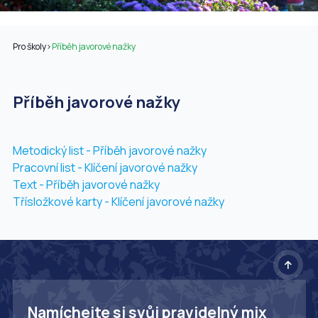
Pro školy
>
Příběh javorové nažky
Příběh javorové nažky
Metodický list - Příběh javorové nažky
Pracovní list - Klíčení javorové nažky
Text - Příběh javorové nažky
Třísložkové karty - Klíčení javorové nažky
Namíchejte si svůj pravidelný mix