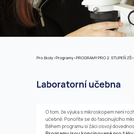
Pro školy
>
Programy
>
PROGRAMY PRO 2. STUPEŇ ZŠ
>
Laboratorní učebna
O tom, že výuka s mikroskopem není rozh
učebně. Ponoříte se do fascinujícího mik
Během programu si žáci osvojí dovednosti
Programy jsou koncipované pro žáky 6.