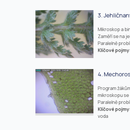
3. Jehlična
Mikroskop a bi
Zaměří se na je
Paralelně prob
Klíčové pojmy
4. Mechoros
Program žákům 
mikroskopu se 
Paralelně prob
Klíčové pojmy
voda