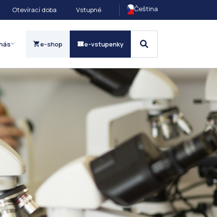
Čeština
Otevírací doba
Vstupné
nás
e-shop
e-vstupenky