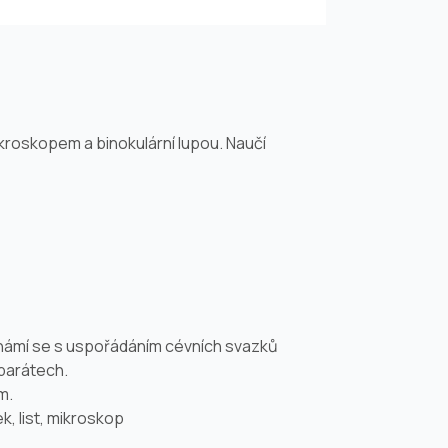
roskopem a binokulární lupou. Naučí
námí se s uspořádáním cévních svazků
eparátech.
m.
k, list, mikroskop