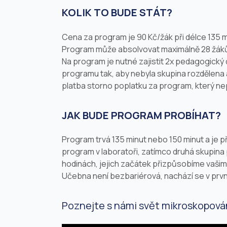
KOLIK TO BUDE STÁT?
Cena za program je 90 Kč/žák při délce 135 mi
Program může absolvovat maximálně 28 žák
Na program je nutné zajistit 2x pedagogick
programu tak, aby nebyla skupina rozdělena a
platba storno poplatku za program, který ne
JAK BUDE PROGRAM PROBÍHAT?
Program trvá 135 minut nebo 150 minut a je při
program v laboratoři, zatímco druhá skupin
hodinách, jejich začátek přizpůsobíme vaši
Učebna není bezbariérová, nachází se v prvn
Poznejte s námi svět mikroskopová