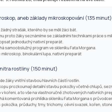
ikroskop, aneb základy mikroskopování (135 minut)
žádný strašák, kterého by se měli žáci bát.
 proto žáky seznámíme se základními technikami práce s mik
popsat jednoduchý nativní preparát.
íhá samoobslužný program ve skleníku Fata Morgana.
:
mikroskop, binokulární lupa, nativní preparát
nitra rostliny (150 minut)
 žáky vnitřní stavbou hlavních částí rostlin.
opu prozkoumají detailní stavbu pokožky včetně chlupů, sez
 v kořeni, a to vše na vlastnoručně zhotovených nativních pr
íhá komentovaná prohlídka skleníku Fata Morgana s průvodce
:
pokožka, průduchy, trny, trichomy, cévní svazek, kořen, stone