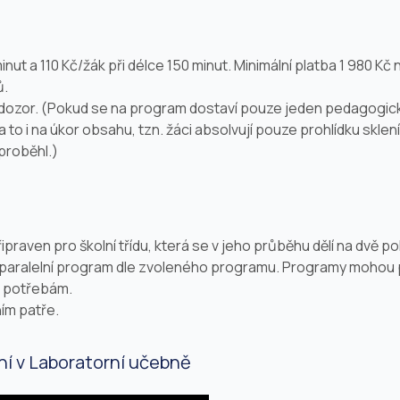
nut a 110 Kč/žák při délce 150 minut. Minimální platba 1 980 K
ů.
ý dozor. (Pokud se na program dostaví pouze jeden pedagogi
 to i na úkor obsahu, tzn. žáci absolvují pouze prohlídku sk
proběhl.)
praven pro školní třídu, která se v jeho průběhu dělí na dvě po
a paralelní program dle zvoleného programu. Programy mohou p
m potřebám.
ím patře.
ní v Laboratorní učebně