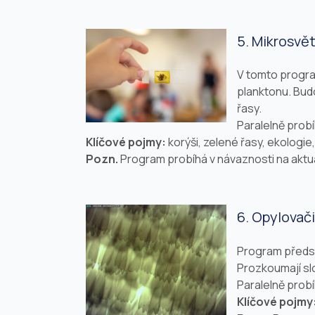
5. Mikrosvě
V tomto progra
planktonu. Bud
řasy.
Paralelně prob
Klíčové pojmy:
korýši, zelené řasy, ekologie
Pozn.
Program probíhá v návaznosti na aktuá
6. Opylovači
Program předst
Prozkoumají slo
Paralelně pro
Klíčové pojmy