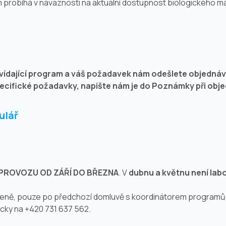
probíhá v návaznosti na aktuální dostupnost biologického ma
vídající program a váš požadavek nám odešlete objedná
ecifické požadavky, napište nám je do Poznámky při obj
ulář
PROVOZU OD ZÁŘÍ DO BŘEZNA
. V
dubnu a květnu není lab
ezeně, pouze po předchozí domluvě s koordinátorem programů
cky na +420 731 637 562.