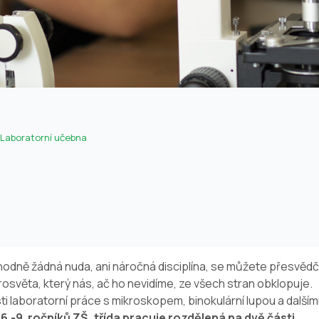
Laboratorní učebna
odně žádná nuda, ani náročná disciplína, se můžete přesvědč
rosvěta, který nás, ač ho nevidíme, ze všech stran obklopuje.
 laboratorní práce s mikroskopem, binokulární lupou a dalším
-9. ročníků ZŠ, třída pracuje rozdělená na dvě části.