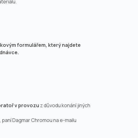
teriálu.
vkovým formulářem, který najdete
ednávce.
oratoř v provozu
z důvodu konání jiných
, paní Dagmar Chromou na e-mailu