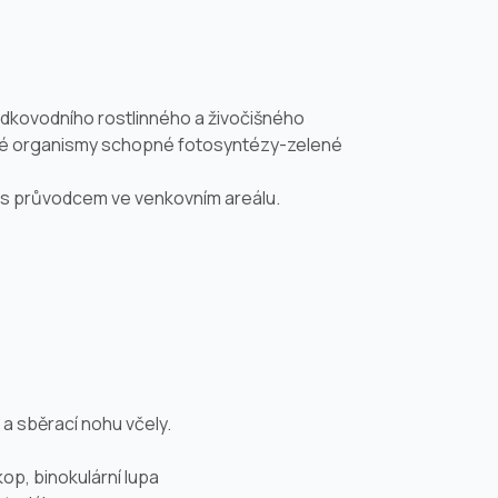
dkovodního rostlinného a živočišného
ché organismy schopné fotosyntézy-zelené
u s průvodcem ve venkovním areálu.
 a sběrací nohu včely.
kop, binokulární lupa