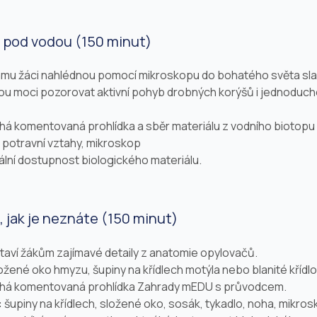
t pod vodou (150 minut)
mu žáci nahlédnou pomocí mikroskopu do bohatého světa sla
ou moci pozorovat aktivní pohyb drobných korýšů i jednodu
íhá komentovaná prohlídka a sběr materiálu z vodního biotop
, potravní vztahy, mikroskop
lní dostupnost biologického materiálu.
, jak je neznáte (150 minut)
aví žákům zajímavé detaily z anatomie opylovačů.
žené oko hmyzu, šupiny na křídlech motýla nebo blanité křídlo
bíhá komentovaná prohlídka Zahrady mEDU s průvodcem.
:
šupiny na křídlech, složené oko, sosák, tykadlo, noha, mikros