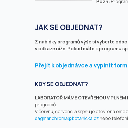
Pozn:
Program 
JAK SE OBJEDNAT?
Z
nabídky programů
výše si vyberte odpo
v odkaze níže. Pokud máte k programu sp
Přejít k objednávce a vyplnit form
KDY SE OBJEDNAT?
LABORATOŘ MÁME OTEVŘENOU V PLNÉM 
programů.
V červnu, červenci a srpnu je otevřena om
dagmar.chroma@botanicka.cz
nebo telefoni