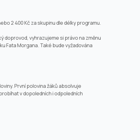
č nebo 2 400 Kč za skupinu dle délky programu.
cký doprovod, vyhrazujeme si právo na změnu
leníku Fata Morgana. Také bude vyžadována
loviny. První polovina žáků absolvuje
robíhat v dopoledních i odpoledních