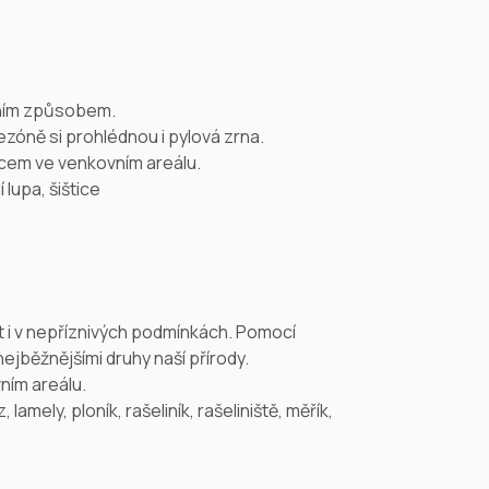
ičním způsobem.
sezóně si prohlédnou i pylová zrna.
dcem ve venkovním areálu.
 lupa, šištice
 i v nepříznivých podmínkách. Pomocí
jběžnějšími druhy naší přírody.
ním areálu.
amely, ploník, rašeliník, rašeliniště, měřík,