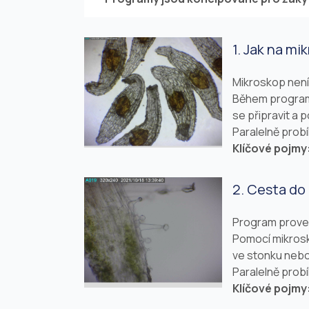
1. Jak na m
Mikroskop není 
Během programu
se připravit a 
Paralelně prob
Klíčové pojmy
2. Cesta do 
Program provede
Pomocí mikrosk
ve stonku nebo
Paralelně prob
Klíčové pojmy