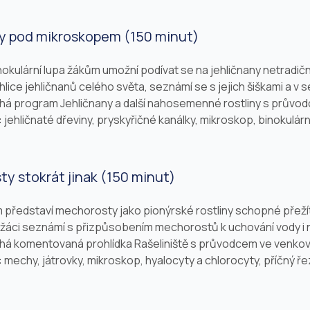
ny pod mikroskopem (150 minut)
nokulární lupa žákům umožní podívat se na jehličnany netrad
hlice jehličnanů celého světa, seznámí se s jejich šiškami a v 
íhá program Jehličnany a další nahosemenné rostliny s průvo
:
jehličnaté dřeviny, pryskyřičné kanálky, mikroskop, binokulární
ty stokrát jinak (150 minut)
představí mechorosty jako pionýrské rostliny schopné přežít
žáci seznámí s přizpůsobením mechorostů k uchování vody i ne
íhá komentovaná prohlídka Rašeliniště s průvodcem ve venkov
:
mechy, játrovky, mikroskop, hyalocyty a chlorocyty, příčný řez, l