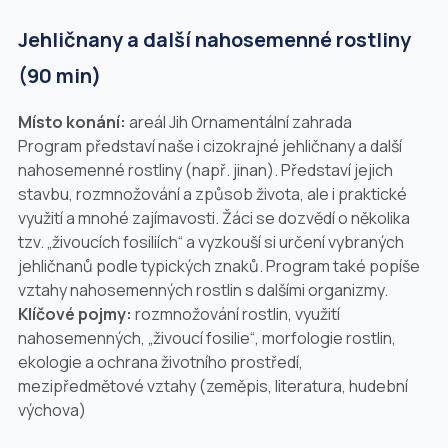
Jehličnany a další nahosemenné rostliny
(90 min)
Místo konání:
areál Jih Ornamentální zahrada
Program představí naše i cizokrajné jehličnany a další
nahosemenné rostliny (např. jinan). Představí jejich
stavbu, rozmnožování a způsob života, ale i praktické
využití a mnohé zajímavosti. Žáci se dozvědí o několika
tzv. „živoucích fosiliích“ a vyzkouší si určení vybraných
jehličnanů podle typických znaků. Program také popíše
vztahy nahosemenných rostlin s dalšími organizmy.
Klíčové pojmy:
rozmnožování rostlin, využití
nahosemenných, „živoucí fosilie“, morfologie rostlin,
ekologie a ochrana životního prostředí,
mezipředmětové vztahy (zeměpis, literatura, hudební
výchova)