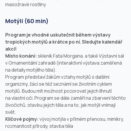
masožravé rostliny
Motýli (60 min)
Program je vhodné uskutečnit
během
výstavy
tropických motýlů a
krátce po ní
. Sledujte kalendář
akcí!
Místo konání:
skleník Fata Morgana, a také Výstavní sál
v Ornamentální zahradě (interaktivní výstava zaměřená
na detaily motýlího těla).
Program představí žákům vztahy motýlů s dalšími
organizmy, žáci se též seznámí se životním cyklem
motýlů. Budou mít možnost pozorovat jejich líhnutí
na vlastní oči. Program se dále zaměří na zbarvení těchto
živočichů, stavbu jejich těla a na to, jak motýli vnímají
svět.
Klíčové pojmy:
vývoj motýla v přímém přenosu, mimikry,
rozmanitost přírody, stavba těla