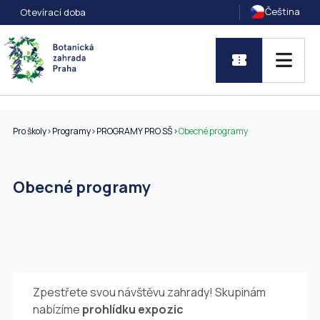
Čeština
Otevírací doba
Pro školy
>
Programy
>
PROGRAMY PRO SŠ
>
Obecné programy
Obecné programy
Zpestřete svou návštěvu zahrady! Skupinám
nabízíme
prohlídku expozic