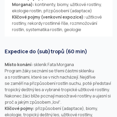
Morgana):
kontinenty, biomy, užitkové rostliny,
ekologie rostlin, přizpůsobení (adaptace)
Klíčové pojmy (venkovní expozice):
užitkové
rostliny, rekordy rostlinné říše, rozmnožování
rostlin, systematika rostlin, geologie
Expedice do (sub)tropů (60 min)
Místo konání:
skleník Fata Morgana
Program žáky seznámí se třemi částmi skleníku
a s rostlinami, které se v nich nacházejí. Nejdříve
se zaměří na přizpůsobení rostlin suchu, poté představí
tropický deštný les a vybrané tropické užitkové rostliny.
Nakonec žáci blíže poznají masožravé rostliny a ujasní si
proč a jakým způsobem „loví“.
Klíčové pojmy:
přizpůsobení (adaptace), biomy,
ekologie, tropický deštný les, užitkové rostliny,