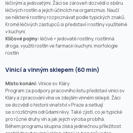
léčivými a jedovatými. Žáci se zároveň dozvědí o sběru
léčivých rostlin a jejich účincích na organizmus. Naučí
se některé rostliny rozpoznávat podle typických znaků.
Kromě léčivých zástupců si představí i rostliny využitelné
v kuchyni.
Klíčové pojmy:
léčivé × jedovaté rostliny, rostlinná
droga, využití rostlin ve farmacii i kuchyni, morfologie
rostlin
Vinicí a vinným sklepem (60 min)
Místo konání:
Vinice sv. Kláry
Program za podpory pracovního listu představí vinici sv.
Kláry a zpracování vína ve zdejším vinném sklepě. Žáci
se dozvědí o historii vinařství v Praze a setkají
se s rozličnými odrůdami révy. Také zjistí, co je typické
pro různé druhy vín a jak jejich výroba probíhá.
Během programu skupina získá jedinečnou příležitost