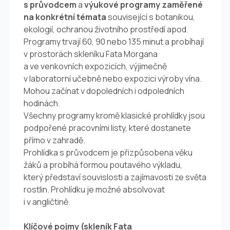
s průvodcem
a
výukové programy zaměřené
na konkrétní témata
související s botanikou,
ekologií, ochranou životního prostředí apod.
Programy trvají 60, 90 nebo 135 minut a probíhají
v prostorách skleníku Fata Morgana
a ve venkovních expozicích, výjimečně
v laboratorní učebně nebo expozici výroby vína.
Mohou začínat v dopoledních i odpoledních
hodinách.
Všechny programy kromě klasické prohlídky jsou
podpořené pracovními listy, které dostanete
přímo v zahradě.
Prohlídka s průvodcem je přizpůsobena věku
žáků a probíhá formou poutavého výkladu,
který představí souvislosti a zajímavosti ze světa
rostlin. Prohlídku je možné absolvovat
i v angličtině.
Klíčové pojmy (skleník Fata