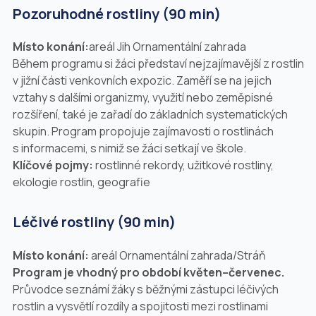
Pozoruhodné rostliny (90 min)
Místo konání:
areál Jih Ornamentální zahrada
Během programu si žáci představí nejzajímavější z rostlin
v jižní části venkovních expozic. Zaměří se na jejich
vztahy s dalšími organizmy, využití nebo zeměpisné
rozšíření, také je zařadí do základních systematických
skupin. Program propojuje zajímavosti o rostlinách
s informacemi, s nimiž se žáci setkají ve škole.
Klíčové pojmy:
rostlinné rekordy, užitkové rostliny,
ekologie rostlin, geografie
Léčivé rostliny (90 min)
Místo konání:
areál Ornamentální zahrada/Stráň
Program je vhodný pro období
květen–červenec
.
Průvodce seznámí žáky s běžnými zástupci léčivých
rostlin a vysvětlí rozdíly a spojitosti mezi rostlinami