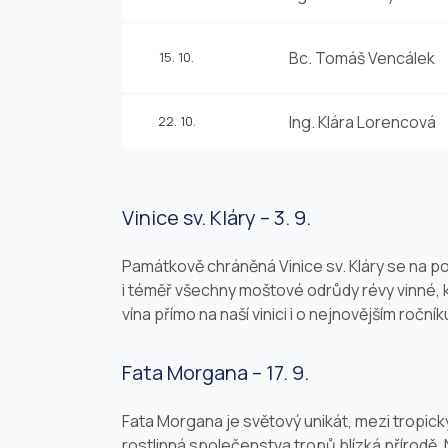
Bc. Tomáš Vencálek
15. 10.
Ing. Klára Lorencová
22. 10.
Vinice sv. Kláry – 3. 9.
Památkově chráněná Vinice sv. Kláry se na pod
i téměř všechny moštové odrůdy révy vinné, k
vína přímo na naší vinici i o nejnovějším ročn
Fata Morgana – 17. 9.
Fata Morgana je světový unikát, mezi tropic
rostlinná společenstva tropů blízká přírodě