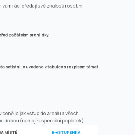
vám rádi předají své znalosti i osobní
před začátekm prohlídky.
sto setkání je uvedeno v tabulce s rozpisem témat
 ceně je jak vstup do areálu a všech
u dobou (nemají-li speciální poplatek).
NA MÍSTĚ
E-VSTUPENKA