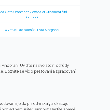
řed Café Ornament v expozici Ornamentální
zahrady
U vstupu do skleníku Fata Morgana
 vinobraní. Uvidíte naživo stolní odrůdy
e. Dozvíte se víc o pěstování a zpracování
udována je do přírodní skály a ukazuje
ní pohled nemusíte všimnout. Uvidíte známé