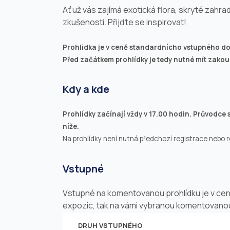
Ať už vás zajímá exotická flora, skryté zahra
zkušenosti. Přijďte se inspirovat!
Prohlídka je v ceně standardnícho vstupného do
Před začátkem prohlídky je tedy nutné mít zako
Kdy a kde
Prohlídky začínají vždy v 17.00 hodin. Průvodce 
níže.
Na prohlídky není nutná předchozí registrace nebo 
Vstupné
Vstupné na komentovanou prohlídku je v ce
expozic, tak na vámi vybranou komentovanou p
DRUH VSTUPNÉHO