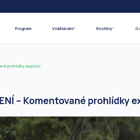
Program
Vzdělávání
Rostliny
O 
é prohlídky expozic
Í – Komentované prohlídky e