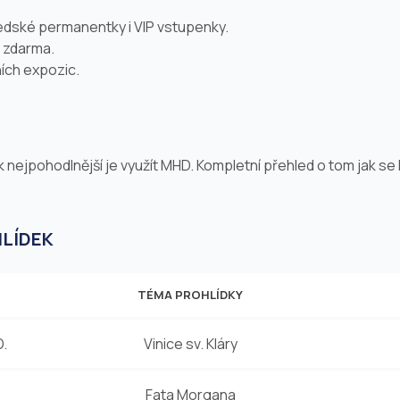
edské permanentky i VIP vstupenky.
 zdarma.
ích expozic.
 nejpohodlnější je využít MHD. Kompletní přehled o tom jak se
LÍDEK
TÉMA PROHLÍDKY
D.
Vinice sv. Kláry
Fata Morgana