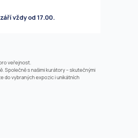
září vždy od 17.00.
pro veřejnost.
dě. Společně s našimi kurátory – skutečnými
 do vybraných expozic i unikátních