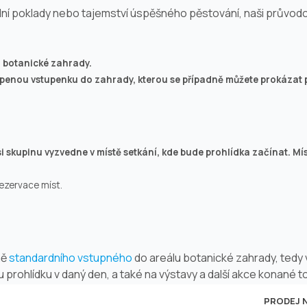
dní poklady nebo tajemství úspěšného pěstování, naši průvodci 
 botanické zahrady.
upenou vstupenku do zahrady, kterou se případně můžete prokázat 
si skupinu vyzvedne v místě setkání, kde bude prohlídka začínat. Mí
rezervace míst.
ně
standardního vstupného
do areálu botanické zahrady, tedy v
rohlídku v daný den, a také na výstavy a další akce konané to
PRODEJ 