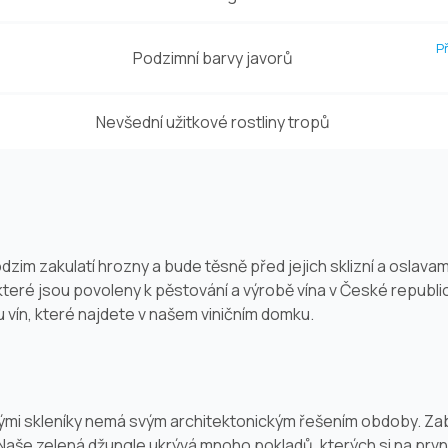
P
Podzimní barvy javorů
Nevšední užitkové rostliny tropů
zim zakulatí hrozny a bude těsně před jejich sklizní a oslavami
teré jsou povoleny k pěstování a výrobě vína v České republic
íku vín, které najdete v našem viničním domku.
kými skleníky nemá svým architektonickým řešením obdoby. Zab
. Naše zelená džungle ukrývá mnoho pokladů, kterých si na prv