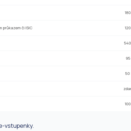
180
ým průkazem či ISIC
120
540
95
50
zda
100
 e-vstupenky.