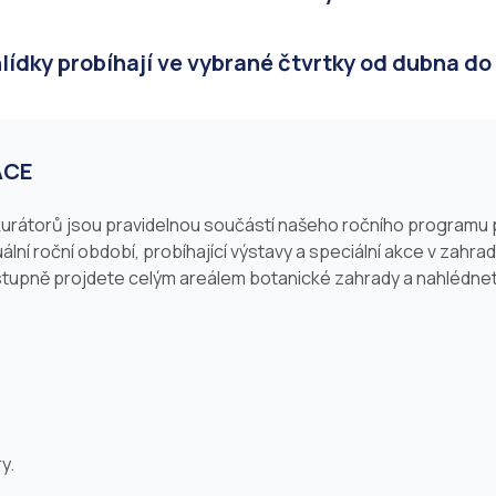
dky probíhají ve vybrané čtvrtky od dubna do 
ACE
urátorů jsou pravidelnou součástí našeho ročního programu 
lní roční období, probíhající výstavy a speciální akce v zahra
stupně projdete celým areálem botanické zahrady a nahlédnete
y.