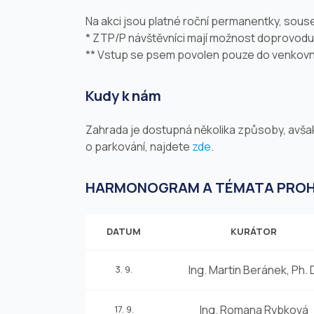
Na akci jsou platné roční permanentky, sous
* ZTP/P návštěvníci mají možnost doprovodu
** Vstup se psem povolen pouze do venkovn
Kudy k nám
Zahrada je dostupná několika způsoby, avšak
o parkování, najdete
zde
.
HARMONOGRAM A TÉMATA PROH
DATUM
KURÁTOR
Ing. Martin Beránek, Ph. 
3. 9.
Ing. Romana Rybková
17. 9.