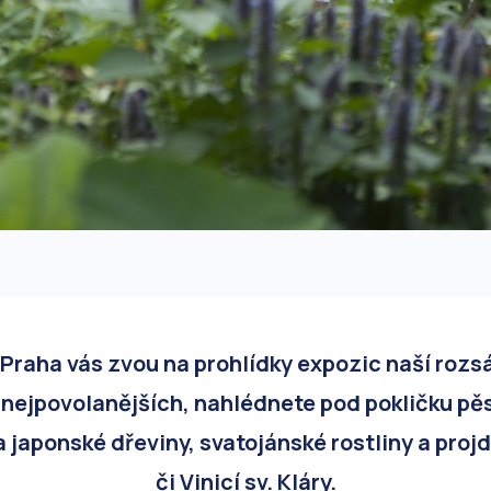
Praha vás zvou na prohlídky expozic naší rozs
nejpovolanějších, nahlédnete pod pokličku pěst
a japonské dřeviny, svatojánské rostliny a pro
či Vinicí sv. Kláry.