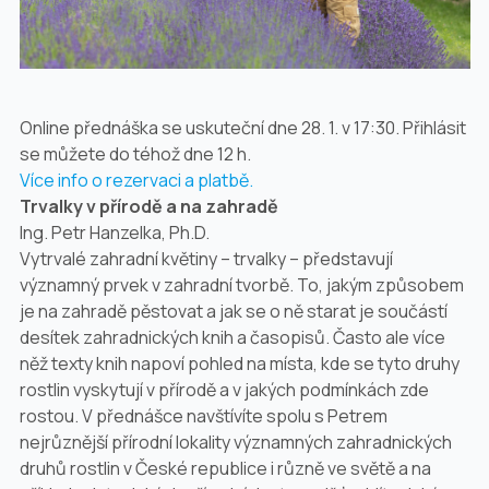
Online přednáška se uskuteční dne 28. 1. v 17:30. Přihlásit
se můžete do téhož dne 12 h.
Více info o rezervaci a platbě.
Trvalky v přírodě a na zahradě
Ing. Petr Hanzelka, Ph.D.
Vytrvalé zahradní květiny – trvalky – představují
významný prvek v zahradní tvorbě. To, jakým způsobem
je na zahradě pěstovat a jak se o ně starat je součástí
desítek zahradnických knih a časopisů. Často ale více
něž texty knih napoví pohled na místa, kde se tyto druhy
rostlin vyskytují v přírodě a v jakých podmínkách zde
rostou. V přednášce navštívíte spolu s Petrem
nejrůznější přírodní lokality významných zahradnických
druhů rostlin v České republice i různě ve světě a na