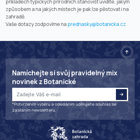
příkladech typických přírodních stanovišť uvidíte, jakým
způsobem a na jakých místech je pak lze pěstovat i na
zahradě.
Vaše dotazy zodpovíme na
prednasky@botanicka.cz
.
Namíchejte si svůj pravidelný mix
novinek z Botanické
*Potvrzením výběru a odesláním udělujete souhlas se
zasíláním newsletteru.