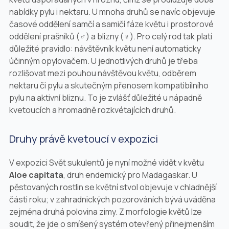
nabídky pylu i nektaru. U mnoha druhů se navíc objevuje
časové oddělení samčí a samičí fáze květu i prostorové
oddělení prašníků (♂) a blizny (♀). Pro celý rod tak platí
důležité pravidlo: návštěvník květu není automaticky
účinným opylovačem. U jednotlivých druhů je třeba
rozlišovat mezi pouhou návštěvou květu, odběrem
nektaru či pylu a skutečným přenosem kompatibilního
pylu na aktivní bliznu. To je zvlášť důležité u nápadně
kvetoucích a hromadně rozkvétajících druhů.
Druhy právě kvetoucí v expozici
V expozici Svět sukulentů je nyní možné vidět v květu
Aloe capitata
, druh endemický pro Madagaskar. U
pěstovaných rostlin se květní stvol objevuje v chladnější
části roku; v zahradnických pozorováních bývá uváděna
zejména druhá polovina zimy. Z morfologie květů lze
soudit, že jde o smíšený systém otevřený přinejmenším