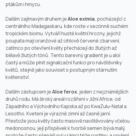
ptákům i hmyzu.
Dalším zajímavým druhem je
Aloe eximia
, pocházející z
centrálního Madagaskaru, kde roste v sezónně suchém
tropickém biomu. Vytváří husté květní hrozny, jejichž
poupata mají oranžové až cihlově červené zbarvení,
zatímco po otevření květy přecházejí do žlutých až
bělavě žlutých tónů. Tento barevný gradient je u aloí
častý a může plnit signalizační funkci pro návštěvníky
květů, stejně jako souviset s postupným stárnutím
květenství.
Dalším zástupcem je
Aloe ferox
, jeden z nejznámějších
druhů rodu. Má široký areál rozšíření v Jižní Africe, od
Západního a Východního Kapska až po KwaZulu-Natal a
Lesotho. Kvetení je výrazně zimní až časně jarní.
Přestože jsou květy často masově navštěvovány včelou
medonosnou, její příspěvek k tvorbě semen bývá malý,
protože často přenáší pyl v rámci téže rostliny, a opylení