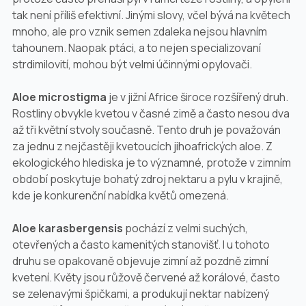
tak není příliš efektivní. Jinými slovy, včel bývá na květech
mnoho, ale pro vznik semen zdaleka nejsou hlavním
tahounem. Naopak ptáci, a to nejen specializovaní
strdimilovití, mohou být velmi účinnými opylovači.
Aloe microstigma
je v jižní Africe široce rozšířený druh.
Rostliny obvykle kvetou v časné zimě a často nesou dva
až tři květní stvoly současně. Tento druh je považován
za jednu z nejčastěji kvetoucích jihoafrických aloe. Z
ekologického hlediska je to významné, protože v zimním
období poskytuje bohatý zdroj nektaru a pylu v krajině,
kde je konkurenční nabídka květů omezená.
Aloe karasbergensis
pochází z velmi suchých,
otevřených a často kamenitých stanovišť. I u tohoto
druhu se opakovaně objevuje zimní až pozdně zimní
kvetení. Květy jsou růžově červené až korálové, často
se zelenavými špičkami, a produkují nektar nabízený