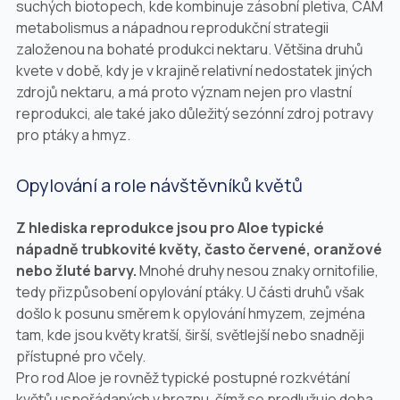
suchých biotopech, kde kombinuje zásobní pletiva, CAM
metabolismus a nápadnou reprodukční strategii
založenou na bohaté produkci nektaru. Většina druhů
kvete v době, kdy je v krajině relativní nedostatek jiných
zdrojů nektaru, a má proto význam nejen pro vlastní
reprodukci, ale také jako důležitý sezónní zdroj potravy
pro ptáky a hmyz.
Opylování a role návštěvníků květů
Z hlediska reprodukce jsou pro
Aloe
typické
nápadně trubkovité květy, často červené, oranžové
nebo žluté barvy.
Mnohé druhy nesou znaky ornitofilie,
tedy přizpůsobení opylování ptáky. U části druhů však
došlo k posunu směrem k opylování hmyzem, zejména
tam, kde jsou květy kratší, širší, světlejší nebo snadněji
přístupné pro včely.
Pro rod
Aloe
je rovněž typické postupné rozkvétání
květů uspořádaných v hroznu, čímž se prodlužuje doba