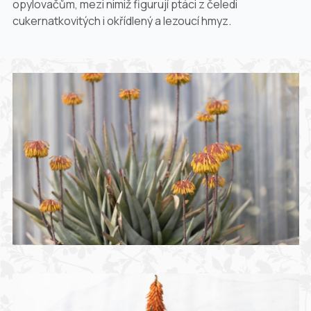
opylovačům, mezi nimiž figurují ptáci z čeledi
cukernatkovitých i okřídlený a lezoucí hmyz.