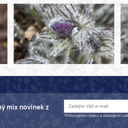
ný mix novinek z
*Potvrzením výběru a odesláním udě