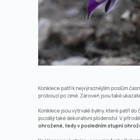
Koniklece patří k nejvýraznějším poslům časné
probouzí po zimě. Zároveň jsou také ukazate
Koniklece jsou vytrvalé byliny, které patří d
později také dekorativní plodenství. V přírod
ohrožené, tedy v posledním stupni ohrože