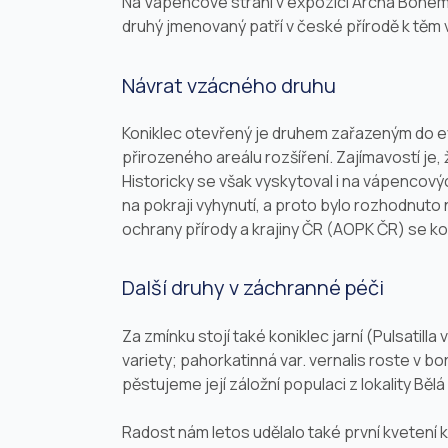
Na Vápencové stráni v expozici Archa Bohemi
druhý jmenovaný patří v české přírodě k těm
Návrat vzácného druhu
Koniklec otevřený je druhem zařazeným do e
přirozeného areálu rozšíření. Zajímavostí je
Historicky se však vyskytoval i na vápencový
na pokraji vyhynutí, a proto bylo rozhodnuto 
ochrany přírody a krajiny ČR (AOPK ČR) se ko
Další druhy v záchranné péči
Za zmínku stojí také koniklec jarní (
Pulsatilla 
variety; pahorkatinná var.
vernalis
roste v bor
pěstujeme její záložní populaci z lokality Bě
Radost nám letos udělalo také první kvetení 