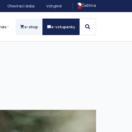
Čeština
Otevírací doba
Vstupné
nás
e-shop
e-vstupenky