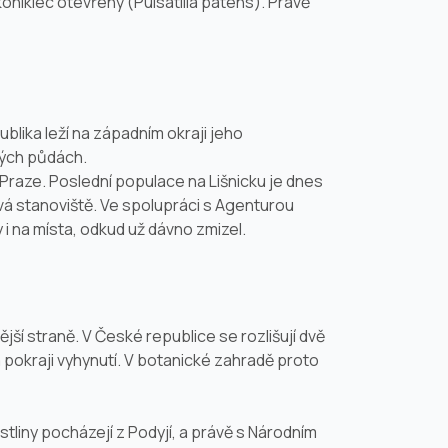
koniklec otevřený (
Pulsatilla patens
). Právě
lika leží na západním okraji jeho
lých půdách.
Praze. Poslední populace na Lišnicku je dnes
ová stanoviště. Ve spolupráci s Agenturou
i na místa, odkud už dávno zmizel.
jší straně. V České republice se rozlišují dvě
 pokraji vyhynutí. V botanické zahradě proto
tliny pocházejí z Podyjí, a právě s Národním