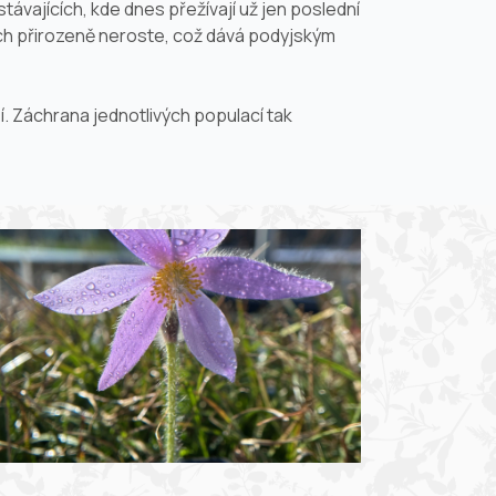
ávajících, kde dnes přežívají už jen poslední
hách přirozeně neroste, což dává podyjským
í. Záchrana jednotlivých populací tak