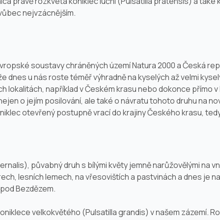
ca právě rozkvétá koniklec luční (
Pulsatilla pratensis
) a také 
 vůbec nejvzácnějším.
vropské soustavy chráněných území Natura 2000 a Česká repub
, že dnes u nás roste téměř výhradně na kyselých až velmi kyse
ch lokalitách, například v Českém krasu nebo dokonce přímo v 
nejen o jejím posilování, ale také o návratu tohoto druhu na n
niklec otevřený postupně vrací do krajiny Českého krasu, tedy 
vernalis
), půvabný druh s bílými květy jemně narůžovělými na vně
ech, lesních lemech, na vřesovištích a pastvinách a dnes je na
lá pod Bezdězem.
koniklece velkokvětého (
Pulsatilla grandis
) v našem zázemí. Ros