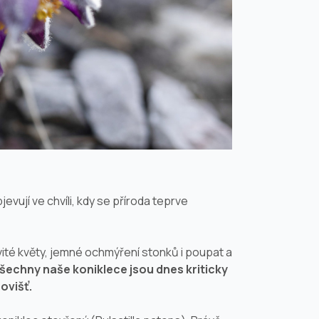
evují ve chvíli, kdy se příroda teprve
ovité květy, jemné ochmýření stonků i poupat a
šechny naše koniklece jsou dnes kriticky
ovišť.