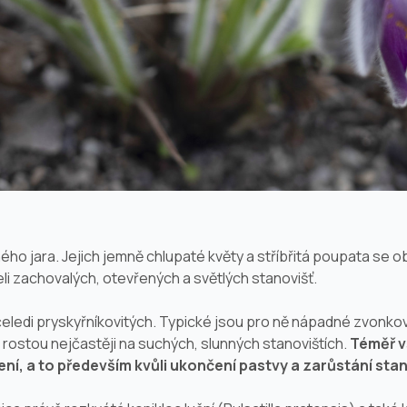
ho jara. Jejich jemně chlupaté květy a stříbřitá poupata se obj
li zachovalých, otevřených a světlých stanovišť.
o čeledi pryskyřníkovitých. Typické jsou pro ně nápadné zvonk
ě rostou nejčastěji na suchých, slunných stanovištích.
Téměř v
ní, a to především kvůli ukončení pastvy a zarůstání stan