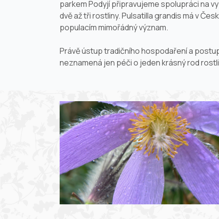
parkem Podyjí připravujeme spolupráci na vybu
dvě až tři rostliny.
Pulsatilla grandis
má v České
populacím mimořádný význam.
Právě ústup tradičního hospodaření a postupuj
neznamená jen péči o jeden krásný rod rostlin