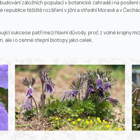
dování záložních populací v botanické zahradě i na posílení st
 republice těžiště rozšíření v jižní a střední Moravě a v Čec
ící sukcese patří mezi hlavní důvody, proč z volné krajiny miz
, ale i o cenné stepní biotopy jako celek.