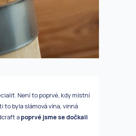
cialit. Není to poprvé, kdy místní
ti to byla slámová vína, vinná
dcraft a
poprvé jsme se dočkali