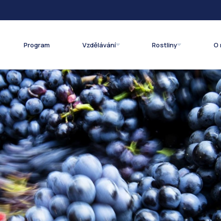
Program
Vzdělávání
Rostliny
O 