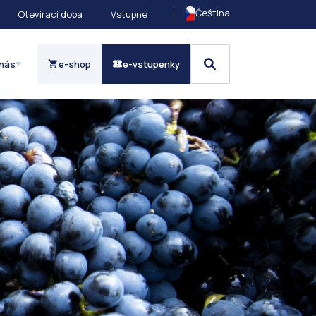
Čeština
Otevírací doba
Vstupné
nás
e-shop
e-vstupenky