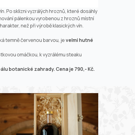
ín. Po sklizni vyzrálých hroznů, které dosáhly
lihování pálenkou vyrobenou z hroznů místní
arakter, než při výrobě klasických vín.
yniká temně červenou barvou, je
velmi hutné
vestkovou omáčkou, k vyzrálému steaku
álu botanické zahrady. Cena je 790,- Kč.