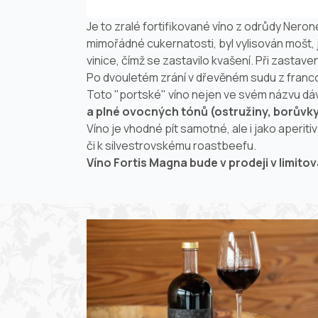
Je to zralé fortifikované víno z odrůdy Ner
mimořádné cukernatosti, byl vylisován mošt, 
vinice, čímž se zastavilo kvašení. Při zastav
Po dvouletém zrání v dřevěném sudu z franc
Toto "
port
ské" víno nejen ve svém názvu dává
a plné ovocných tónů (ostružiny, borůvk
Víno je vhodné pít samotné, ale i jako aperi
či k silvestrovskému roastbeefu.
Víno Fortis Magna bude v prodeji v limit