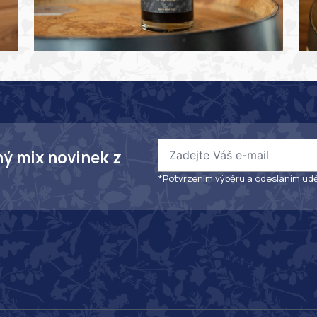
ný mix novinek z
*Potvrzením výběru a odesláním udě