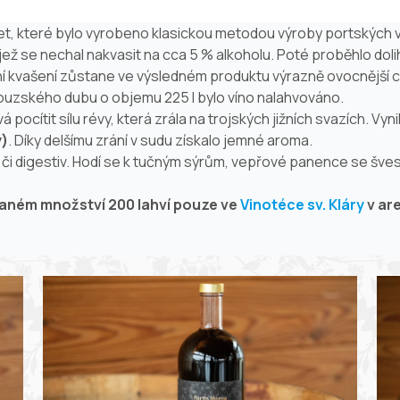
onet, které bylo vyrobeno klasickou metodou výroby
port
ských v
jež se nechal nakvasit na cca 5 % alkoholu. Poté proběhlo do
ení kvašení zůstane ve výsledném produktu výrazně ovocnější ch
ouzského dubu o objemu 225 l bylo víno nalahvováno.
 pocítit sílu révy, která zrála na trojských jižních svazích. V
y)
. Díky delšímu zrání v sudu získalo jemné aroma.
tiv či digestiv. Hodí se k tučným sýrům, vepřové panence se š
ovaném množství 200 lahví pouze ve
Vinotéce sv. Kláry
v are