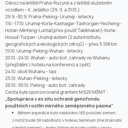
Odvoz na letiště Praha-Ruzyně a z letiště služebním
vozidlem – K. Ješátko (29.
9. a
31.10.)
29.9.-30.9. Praha-Peking- Urumqi -
letecky
1.10.-17.10. Urumqi-Korla-Kashagar-Taxhorgan-Yecheng-
Hotan-Minfeng-Luntai(přes poušť Taklimakan)-Korla-
Hoxud-Turpan- Urumqi autem (2 auta Institutu
geografických a ekologických zdrojů) – přes
5 108 km
19.10. Urumqi-Peking-Wuhan -
letecky
20.10.-24.10. Wuhan -
auto bot. zahrady ve Wuhanu
(přejíždění z hotelu na konferenci a zpět)
24.10. okolí Wuhanu -
taxi
25.10. Wuhan-Peking -
letecky
26.10.-30.10. Peking -
auto bot. zahrady
Cesta byla sponzorovaná grantem M 620 MŠMT :
„Spolupráce v
ex situ
ochraně genofondu
pouštních rostlin mírného zeměpisného pásma“
.
Během expedice bylo nasbíráno 165 položek semen,
z nichž bude 58 nabídnuto v Indexu Seminum (mezinárodní
výměně semen) – Index Seminum bude vydán v únoru