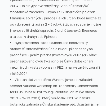
2004. Dále byly dovezeny řízky 12 druhů tamaryšků
z botanické zahrady v Turpanu a 12 sběrových položek
tamarišků sbíraných v přírodě (jejich určení bude možné až
po vykvetení, tj. asi za 2 – 3 roky). Z živých rostlin je možné
jmenovat 16 druhů kapradin, 5 druhů česneků,
Eremurus
altaicus,
4 druhy rodu
Ephedra
.
Byla provedena fotodokumentace biodiversity
stanovišť, shromážděné údaje budou předneseny na
přednášce v jarním přednáškovém cyklu v PBZ (či v rámci
přednáškového cyklu týkajícího se Číny v době konání
mezinárodní výstavy bonsají v PBZ) a na výstavě fotografií
v létě 2004.
V botanické zahradě ve Wuhanu jsme se zúčastnili
Second National Workshop on Biodiversity Conservation
for BG in China a First Young Scientific Forum (ve dnech
20.10. – 24.10.2003), který pořádala BGCI, Wuhanská
botanická zahrada a Čínská akademie věd. Účastnili jsme