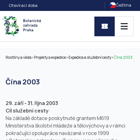
Čeština
Otevírací doba
Rostliny a věda
>
Projekty a expedice
>
Expedice a služební cesty
>
Čína 2003
Čína 2003
29. září - 31. října 2003
Cíl služební cesty
:
Na základě dotace poskytnuté grantem M619
Ministerstva školství mládeže a tělovýchovy a v rámci
pokračující spolupráce navázané v roce 1999