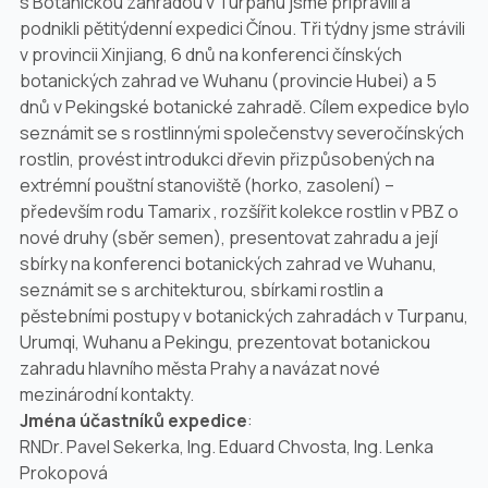
s Botanickou zahradou v Turpanu jsme připravili a
podnikli pětitýdenní expedici Čínou. Tři týdny jsme strávili
v provincii Xinjiang, 6 dnů na konferenci čínských
botanických zahrad ve Wuhanu (provincie Hubei) a 5
dnů v Pekingské botanické zahradě. Cílem expedice bylo
seznámit se s rostlinnými společenstvy severočínských
rostlin, provést introdukci dřevin přizpůsobených na
extrémní pouštní stanoviště (horko, zasolení) –
především rodu
Tamarix
, rozšířit kolekce rostlin v PBZ o
nové druhy (sběr semen), presentovat zahradu a její
sbírky na konferenci botanických zahrad ve Wuhanu,
seznámit se s architekturou, sbírkami rostlin a
pěstebními postupy v botanických zahradách v Turpanu,
Urumqi, Wuhanu a Pekingu, prezentovat botanickou
zahradu hlavního města Prahy a navázat nové
mezinárodní kontakty.
Jména účastníků expedice
:
RNDr. Pavel Sekerka, Ing. Eduard Chvosta, Ing. Lenka
Prokopová