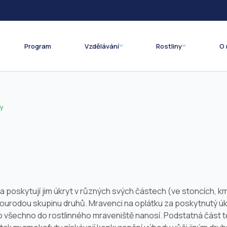
Program
Vzdělávání
Rostliny
O 
ny
 a poskytují jim úkryt v různých svých částech (ve stoncích, kme
ourodou skupinu druhů. Mravenci na oplátku za poskytnutý úkryt
 co všechno do rostlinného mraveniště nanosí. Podstatná část t