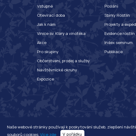
Vstupné
Poslání
Otevírací doba
Sbírky Rostlin
Jak k nám
Projekty a exped
Vinice sv. Kláry a vinotéka
Evidence rostlin
Akce
Index seminum
Pro skupiny
Publikace
Občerstvení, prodej a služby
Návštěvnické okruhy
Expozice
Naše webové stránky používají k poskytování služeb, zlepšení návš
souborů cookies.
Více zde
V pořádku