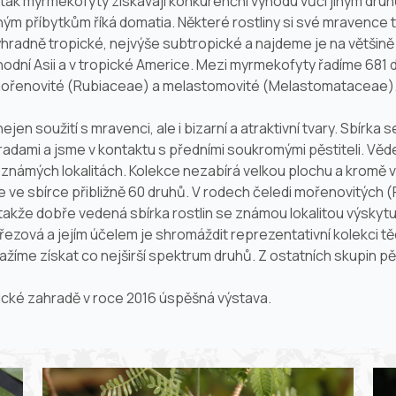
ům tak myrmekofyty získávají konkurenční výhodu vůči jiným d
ým příbytkům říká domatia. Některé rostliny si své mravence t
ýhradně tropické, nejvýše subtropické a najdeme je na většině
hodní Asii a v tropické Americe. Mezi myrmekofyty řadíme 681 
mořenovité (
Rubiaceae
) a melastomovité (
Melastomataceae
)
 soužití s mravenci, ale i bizarní a atraktivní tvary. Sbírka se r
radami a jsme v kontaktu s předními soukromými pěstiteli. Vě
a známých lokalitách. Kolekce nezabírá velkou plochu a kromě v
ve sbírce přibližně 60 druhů. V rodech čeledi mořenovitých (
kže dobře vedená sbírka rostlin se známou lokalitou výskytu j
ezová a jejím účelem je shromáždit reprezentativní kolekci t
nažíme získat co nejširší spektrum druhů. Z ostatních skupin 
ické zahradě v roce 2016 úspěšná výstava.