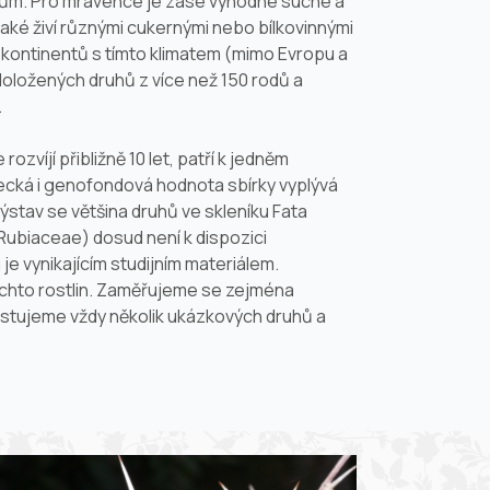
ruhům. Pro mravence je zase výhodné suché a
aké živí různými cukernými nebo bílkovinnými
 kontinentů s tímto klimatem (mimo Evropu a
doložených druhů z více než 150 rodů a
.
ozvíjí přibližně 10 let, patří k jedněm
decká i genofondová hodnota sbírky vyplývá
ýstav se většina druhů ve skleníku Fata
Rubiaceae
) dosud není k dispozici
e vynikajícím studijním materiálem.
ěchto rostlin. Zaměřujeme se zejména
pěstujeme vždy několik ukázkových druhů a