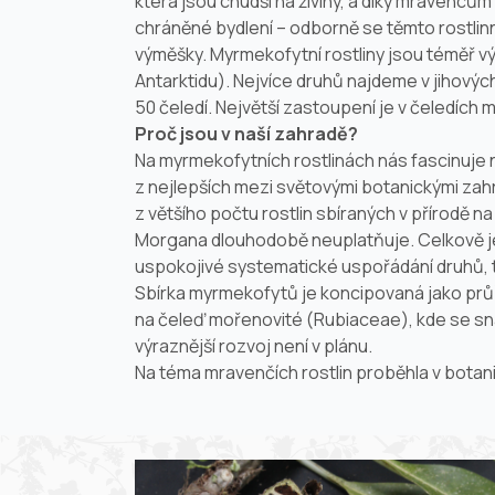
která jsou chudší na živiny, a díky mravenc
chráněné bydlení – odborně se těmto rostlinn
výměšky. Myrmekofytní rostliny jsou téměř v
Antarktidu). Nejvíce druhů najdeme v jihovýc
50 čeledí. Největší zastoupení je v čeledích 
Proč jsou v naší zahradě?
Na myrmekofytních rostlinách nás fascinuje nejen
z nejlepších mezi světovými botanickými zah
z většího počtu rostlin sbíraných v přírodě n
Morgana dlouhodobě neuplatňuje. Celkově je 
uspokojivé systematické uspořádání druhů, ta
Sbírka myrmekofytů je koncipovaná jako průř
na čeleď mořenovité (
Rubiaceae
), kde se s
výraznější rozvoj není v plánu.
Na téma mravenčích rostlin proběhla v botan