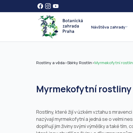
Návštěva zahrady
Rostliny a věda
>
Sbírky Rostlin
>
Myrmekofytní rostli
Myrmekofytní rostliny
Rostliny, které žijí v úzkém vztahu s mravenci
nazývají myrmekofytní a jedná se o velmi nes
doplňují jim živiny svými výměšky a také tím,