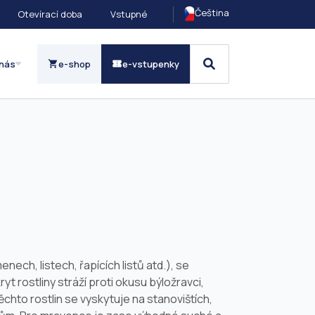
Čeština
Otevírací doba
Vstupné
nás
e-shop
e-vstupenky
nech, listech, řapících listů atd.), se
 rostliny stráží proti okusu býložravci,
ěchto rostlin se vyskytuje na stanovištích,