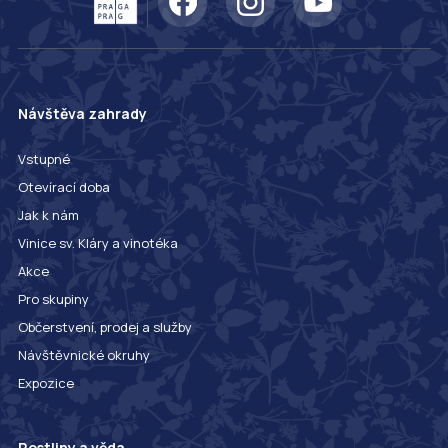
Návštěva zahrady
Vstupné
Otevírací doba
Jak k nám
Vinice sv. Kláry a vinotéka
Akce
Pro skupiny
Občerstvení, prodej a služby
Návštěvnické okruhy
Expozice
Rostliny a věda