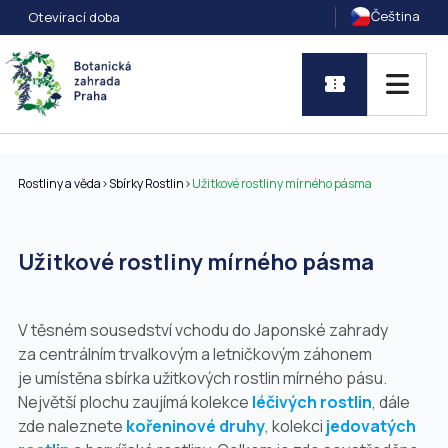
Čeština
Otevírací doba
Rostliny a věda
>
Sbírky Rostlin
>
Užitkové rostliny mírného pásma
Užitkové rostliny mírného pásma
V těsném sousedství vchodu do Japonské zahrady
za centrálním trvalkovým a letničkovým záhonem
je umístěna sbírka užitkových rostlin mírného pásu.
Největší plochu zaujímá kolekce
léčivých rostlin
, dále
zde naleznete
kořeninové druhy
, kolekci
jedovatých