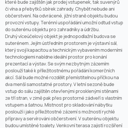
které bude zajištěn jak prodej vstupenek, tak suvenýrů
či vína a přebytků sbírek zahrady. Chybět nebude ani
občerstvení. Na odvrácené, jižní straně objektu budou
provozní vstupy. Terénní uspořádání umožní odtud vstup
do suterénu objektu pro zahradníky a údržbu.
Druhý víceúčelový objekt je jednopodlažní budova se
suterénem. Jejím ústředním prostorem je výstavní sál,
který svojí kapacitou a technickým vybavením moderními
technologiemi nabídne ideální prostor pro konání
prezentací a výstav. Se svým nezbytným zázemím
poslouží také k příležitostnému pořádání komerčních
akcí. Sál bude možné rozdělit přemístitelnou příčkou na
dva menší samostatné prostory. V letní sezoně bude
vstup do sálu zajištěn otevřenými prosklenými stěnami
ze tří stran, v zimě pak přes prostorné zádveří s vlastním
vstupem a šatnou. Místnost pro skladování nábytku
poslouží i jako příležitostné zázemí s možností rychlé
přípravy a servírováni občerstvení. V suterénu objektu
budou umístěné toalety. Venkovní terasa zajistí rozšíření