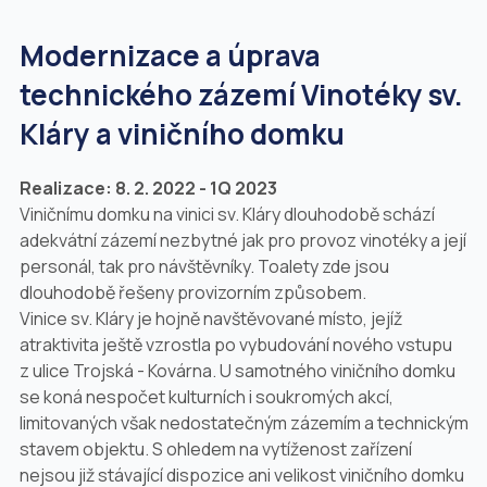
Modernizace a úprava
technického zázemí Vinotéky sv.
Kláry a viničního domku
Realizace: 8. 2. 2022 - 1Q 2023
Viničnímu domku na vinici sv. Kláry dlouhodobě schází
adekvátní zázemí nezbytné jak pro provoz vinotéky a její
personál, tak pro návštěvníky. Toalety zde jsou
dlouhodobě řešeny provizorním způsobem.
Vinice sv. Kláry je hojně navštěvované místo, jejíž
atraktivita ještě vzrostla po vybudování nového vstupu
z ulice Trojská - Kovárna. U samotného viničního domku
se koná nespočet kulturních i soukromých akcí,
limitovaných však nedostatečným zázemím a technickým
stavem objektu. S ohledem na vytíženost zařízení
nejsou již stávající dispozice ani velikost viničního domku