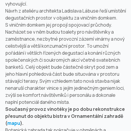
vyhovující.
Návrh z ateliéru architekta Ladislava Lábuse řeší umístění
degustačních prostor v objektu za viničním domkem.
S viničním domkem jej propojí spojovací průchody.
Nacházet se v něm budou toalety pro návštěvníky a
zaměstnance, nezbytné provozní zázemí vinárny a nový
celistvější a větší konzumační prostor. To umožní
pořádání i větších řízených degustací a konání různých
společenských či soukromých akcí včetně svatebních
banketů. Celý objekt bude částečně skryt pod zem a
jeho hlavní pohledová část bude situována v prostoru
stávající terasy. Svým vzhledem tato nová stavba nijak
nenaruší charakter vinice s jejím jedinečným geniem loci,
zvýší se komfort návštěvníků i personálu a dokonale
naplní potenciál daného místa.
Současný provoz vinotéky je po dobu rekonstrukce
přesunut do objektu bistra v Ornamentální zahradě
(
mapu
).
Botanická zahrada tak pokračuje v obměnách a