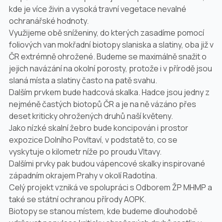
kde je více živin a vysoká travní vegetace nevalné
ochranářské hodnoty.
Využijeme obě sníženiny, do kterých zasadíme pomocí
foliových van mokřadní biotopy slaniska a slatiny, oba již v
ČR extrémně ohrožené. Budeme se maximálně snažit o
jejich navázání na okolní porosty, protože i v přírodě jsou
slaná místa a slatiny často na patě svahu.
Dalším prvkem bude hadcová skalka. Hadce jsou jedny z
nejméně častých biotopů ČR a je na ně vázáno přes
deset kriticky ohrožených druhů naší květeny.
Jako nízké skalní žebro bude koncipován i prostor
expozice Dolního Povltaví, v podstatě to, co se
vyskytuje o kilometr níže po proudu Vltavy.
Dalšími prvky pak budou vápencové skalky inspirované
západním okrajem Prahy v okolí Radotína.
Celý projekt vzniká ve spolupráci s Odborem ŽP MHMP a
také se státní ochranou přírody AOPK.
Biotopy se stanou místem, kde budeme dlouhodobě