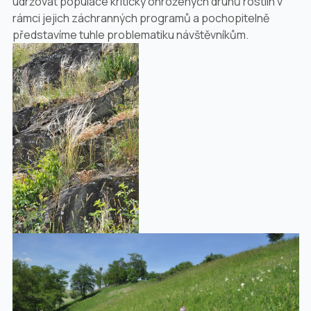
udržovat populace kriticky ohrožených druhů rostlin v
rámci jejich záchranných programů a pochopitelně
představíme tuhle problematiku návštěvníkům.