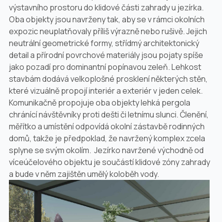
výstavního prostoru do klidové části zahrady u jezírka.
Oba objekty jsou navrženy tak, aby se v rámci okolních
expozic neuplatňovaly příliš výrazně nebo rušivě. Jejich
neutrální geometrické formy, střídmý architektonický
detail a přírodní povrchové materiály jsou pojaty spíše
jako pozadí pro dominantní popínavou zeleň. Lehkost
stavbám dodává velkoplošné prosklení některých stěn,
které vizuálně propojí interiér a exteriér v jeden celek.
Komunikačně propojuje oba objekty lehká pergola
chránící návštěvníky proti dešti či letnímu slunci. Členění,
měřítko a umístění odpovídá okolní zástavbě rodinných
domů, takže je předpoklad, že navržený komplex zcela
splyne se svým okolím.
Jezírko navržené východně od
víceúčelového objektu je součástí klidové zóny zahrady
a bude v něm zajištěn umělý koloběh vody.