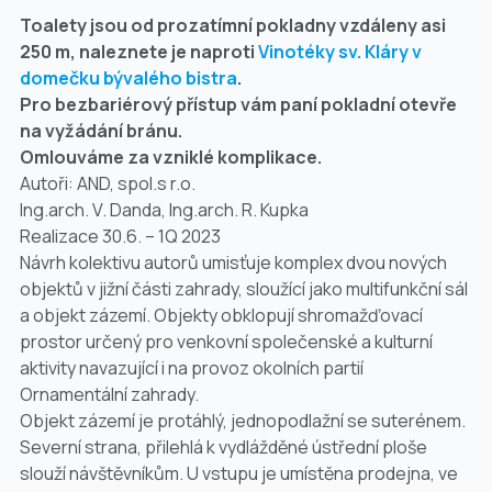
Toalety jsou od prozatímní pokladny vzdáleny asi
250 m, naleznete je naproti
Vinotéky sv. Kláry v
domečku bývalého bistra
.
Pro bezbariérový přístup vám paní pokladní otevře
na vyžádání bránu.
Omlouváme za vzniklé komplikace.
Autoři: AND, spol.s r.o.
Ing.arch. V. Danda, Ing.arch. R. Kupka
Realizace 30.6. – 1Q 2023
Návrh kolektivu autorů umisťuje komplex dvou nových
objektů v jižní části zahrady, sloužící jako multifunkční sál
a objekt zázemí. Objekty obklopují shromažďovací
prostor určený pro venkovní společenské a kulturní
aktivity navazující i na provoz okolních partií
Ornamentální zahrady.
Objekt zázemí je protáhlý, jednopodlažní se suterénem.
Severní strana, přilehlá k vydlážděné ústřední ploše
slouží návštěvníkům. U vstupu je umístěna prodejna, ve