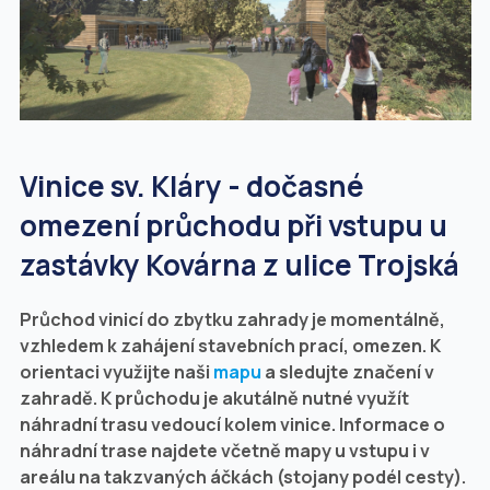
Vinice sv. Kláry - dočasné
omezení průchodu při vstupu u
zastávky Kovárna z ulice Trojská
Průchod vinicí do zbytku zahrady je momentálně,
vzhledem k zahájení stavebních prací, omezen. K
orientaci využijte naši
mapu
a sledujte značení v
zahradě. K průchodu je akutálně nutné využít
náhradní trasu vedoucí kolem vinice. Informace o
náhradní trase najdete včetně mapy u vstupu i v
areálu na takzvaných áčkách (stojany podél cesty).