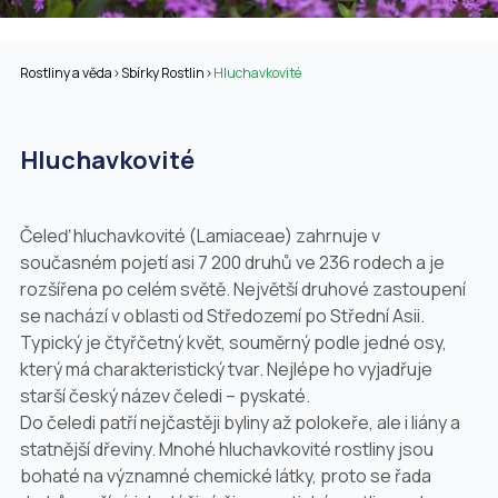
Rostliny a věda
>
Sbírky Rostlin
>
Hluchavkovité
Hluchavkovité
Čeleď hluchavkovité (Lamiaceae) zahrnuje v
současném pojetí asi 7 200 druhů ve 236 rodech a je
rozšířena po celém světě. Největší druhové zastoupení
se nachází v oblasti od Středozemí po Střední Asii.
Typický je čtyřčetný květ, souměrný podle jedné osy,
který má charakteristický tvar. Nejlépe ho vyjadřuje
starší český název čeledi – pyskaté.
Do čeledi patří nejčastěji byliny až polokeře, ale i liány a
statnější dřeviny. Mnohé hluchavkovité rostliny jsou
bohaté na významné chemické látky, proto se řada