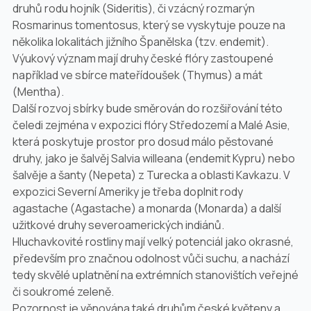
druhů rodu hojník (
Sideritis
)
,
či vzácný rozmarýn
Rosmarinus tomentosus
, který se vyskytuje pouze na
několika lokalitách jižního Španělska (tzv. endemit).
Výukový význam mají druhy české flóry zastoupené
například ve sbírce mateřídoušek (
Thymus
) a mát
(
Mentha
).
Další rozvoj sbírky bude směrován do rozšiřování této
čeledi zejména v expozici flóry Středozemí a Malé Asie,
která poskytuje prostor pro dosud málo pěstované
druhy, jako je šalvěj
Salvia willeana
(endemit Kypru) nebo
šalvěje a šanty (
Nepeta
) z Turecka a oblasti Kavkazu. V
expozici Severní Ameriky je třeba doplnit rody
agastache (
Agastache
) a monarda (
Monarda
) a další
užitkové druhy severoamerických indiánů
.
Hluchavkovité rostliny mají velký potenciál jako okrasné,
především pro značnou odolnost vůči suchu, a nachází
tedy skvělé uplatnění na extrémních stanovištích veřejné
či soukromé zeleně.
Pozornost je věnována také druhům české květeny a