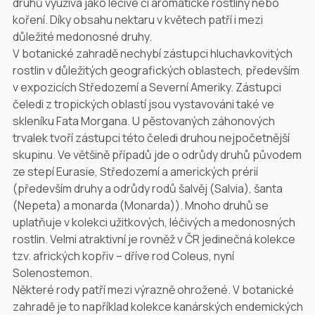
druhů využívá jako léčivé či aromatické rostliny nebo
koření. Díky obsahu nektaru v květech patří i mezi
důležité medonosné druhy.
V botanické zahradě nechybí zástupci hluchavkovitých
rostlin v důležitých geografických oblastech, především
v expozicích Středozemí a Severní Ameriky. Zástupci
čeledi z tropických oblastí jsou vystavováni také ve
skleníku Fata Morgana. U pěstovaných záhonových
trvalek tvoří zástupci této čeledi druhou nejpočetnější
skupinu. Ve většině případů jde o odrůdy druhů původem
ze stepí Eurasie, Středozemí a amerických prérií
(především druhy a odrůdy rodů šalvěj (
Salvia
)
,
šanta
(
Nepeta
) a monarda (
Monarda
)). Mnoho druhů se
uplatňuje v kolekci užitkových, léčivých a medonosných
rostlin. Velmi atraktivní je rovněž v ČR jedinečná kolekce
tzv. afrických kopřiv – dříve rod
Coleus
, nyní
Solenostemon
.
Některé rody patří mezi výrazně ohrožené. V botanické
zahradě je to například kolekce kanárských endemických