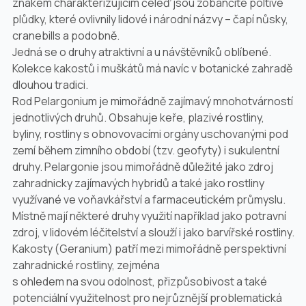
znakem charakterizujícím čeleď jsou zobánčité poltivé
plůdky, které ovlivnily lidové i národní názvy – čapí nůsky,
cranebills a podobně.
Jedná se o druhy atraktivní a u návštěvníků oblíbené.
Kolekce kakostů i muškátů má navíc v botanické zahradě
dlouhou tradici.
Rod
Pelargonium
je mimořádně zajímavý mnohotvárností
jednotlivých druhů. Obsahuje keře, plazivé rostliny,
byliny, rostliny s obnovovacími orgány uschovanými pod
zemí během zimního období (tzv. geofyty) i sukulentní
druhy. Pelargonie jsou mimořádně důležité jako zdroj
zahradnicky zajímavých hybridů a také jako rostliny
využívané ve voňavkářství a farmaceutickém průmyslu.
Místně mají některé druhy využití například jako potravní
zdroj, v lidovém léčitelství a slouží i jako barvířské rostliny.
Kakosty (
Geranium
) patří mezi mimořádně perspektivní
zahradnické rostliny, zejména
s ohledem na svou odolnost, přizpůsobivost a také
potenciální využitelnost pro nejrůznější problematická