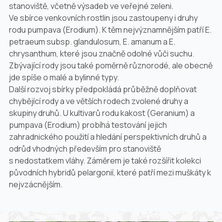
stanoviště, včetně výsadeb ve veřejné zeleni.
Ve sbírce venkovních rostlin jsou zastoupeny i druhy
rodu pumpava (
Erodium
). K těm nejvýznamnějším patří
E.
petraeum
subsp.
glandulosum
,
E. amanum
a
E.
chrysanthum
, které jsou značně odolné vůči suchu.
Zbývající rody jsou také poměrně různorodé, ale obecně
jde spíše o malé a bylinné typy.
Další rozvoj sbírky předpokládá průběžně doplňovat
chybějící rody a ve větších rodech zvolené druhy a
skupiny druhů. U kultivarů rodu kakost (
Geranium
) a
pumpava (
Erodium
) probíhá testování jejich
zahradnického použití a hledání perspektivních druhů a
odrůd vhodných především pro stanoviště
s nedostatkem vláhy. Záměrem je také rozšířit kolekci
původních hybridů pelargonií, které patří mezi muškáty k
nejvzácnějším.