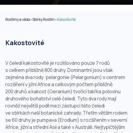
Rostliny a věda
>
Sbírky Rostlin
>
Kakostovité
Kakostovité
V čeledi kakostovité je rozlišováno pouze 7 rodů
s celkem přibližně 800 druhy. Dominantní jsou však
zejména dva rody: pelargonie (
Pelargonium
) s centrem
rozšíření v jižní Africe a celkovým počtem přibližně
200 druhů a kakost (
Geranium
) tvořící takřka polovinu
druhového bohatství celé čeledi. Tyto dva rody mají
rovněž největší podíl mezi zástupci této čeledi
ve sbírkách naší botanické zahrady. Třetím větším rodem
se 60 druhy je pumpava (
Erodium
) s rozšířením v severní
Africe, jižní a střední Asii a také v Austrálii. Nejtypičtějším