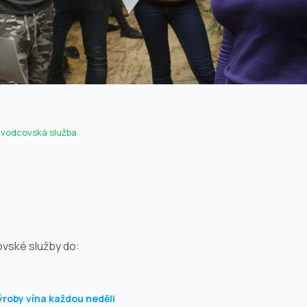
ůvodcovská služba
vské služby do:
ýroby vína každou neděli