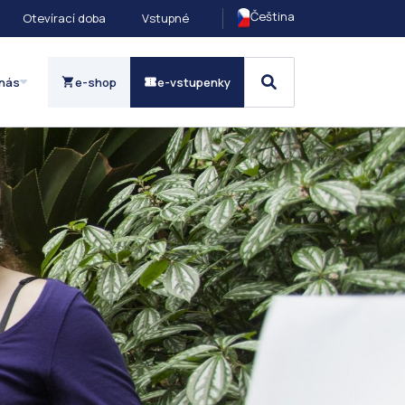
Čeština
Otevírací doba
Vstupné
nás
e-shop
e-vstupenky