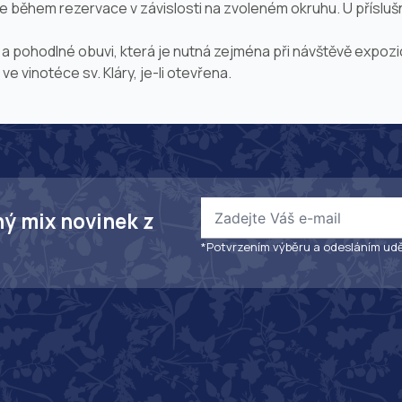
 během rezervace v závislosti na zvoleném okruhu. U příslu
 pohodlné obuvi, která je nutná zejména při návštěvě expozi
 vinotéce sv. Kláry, je-li otevřena.
ný mix novinek z
*Potvrzením výběru a odesláním udě