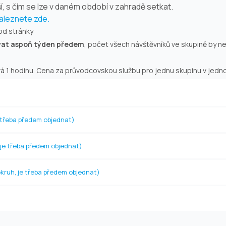
í, s čím se lze v daném období v zahradě setkat.
naleznete zde.
od stránky
vat aspoň týden předem
, počet všech návštěvníků ve skupině by n
 1 hodinu. Cena za průvodcovskou službu pro jednu skupinu v jedno
 třeba předem objednat)
 je třeba předem objednat)
kruh, je třeba předem objednat)