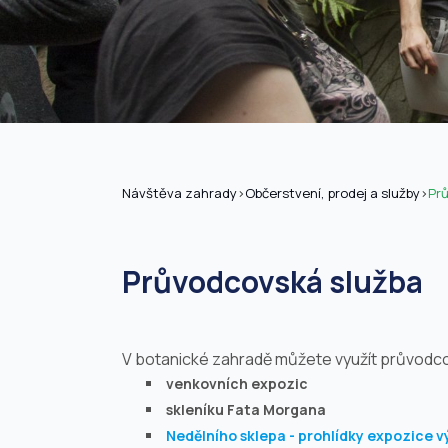
Návštěva zahrady
>
Občerstvení, prodej a služby
>
Pr
Průvodcovská služba
V botanické zahradě můžete využít průvodco
venkovních expozic
skleníku Fata Morgana
Nedělního sklepa - prohlídky expozice v