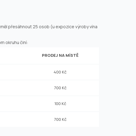
eměl přesáhnout 25 osob (u expozice výroby vína
m okruhu činí:
PRODEJ NA MÍSTĚ
400 Kč
700 Kč
100 Kč
700 Kč