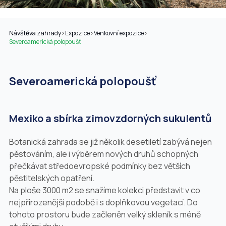
Návštěva zahrady
>
Expozice
>
Venkovní expozice
>
Severoamerická polopoušť
Severoamerická polopoušť
Mexiko a sbírka zimovzdorných sukulentů
Botanická zahrada se již několik desetiletí zabývá nejen
pěstováním, ale i výběrem nových druhů schopných
přečkávat středoevropské podmínky bez větších
pěstitelských opatření.
Na ploše 3000 m2 se snažíme kolekci představit v co
nejpřirozenější podobě i s doplňkovou vegetací. Do
tohoto prostoru bude začleněn velký skleník s méně