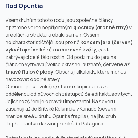
Rod
Opuntia
Všem druhům tohoto rodu jsou společné články,
opatřené velice nepříjemnými
glochidy (drobné trny)
v
areolách a struktura obalu semen. Ovšem
nejcharakterističtější jsou pro ně
koncem jara (červen)
vykvétající velké různobarevné květy
, často
zakrývající celé tělo rostlin. Od podzimu do jara na
článcích vytrvávají velice okrasné, dužnaté,
červené až
tmavě fialové plody
. Obsahují alkaloidy, které mohou
navozovat opojné stavy.
Opuncie jsou evolučně starou skupinou, dávno
oddělenou od původních zástupců čeledi kaktusovitých.
Jejich rozšíření je opravdu impozantní. Na severu
zasahují až do Britské Kolumbie v Kanadě (severní
hranice areálu druhu
Opuntia fragilis
), na jihu druh
Tephrocactus darwinii
proniká do Patagonie.