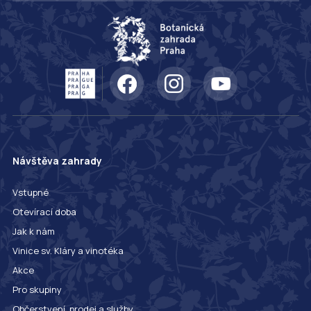
Návštěva zahrady
Vstupné
Otevírací doba
Jak k nám
Vinice sv. Kláry a vinotéka
Akce
Pro skupiny
Občerstvení, prodej a služby