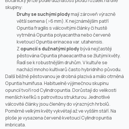
Botanicky je lze podle dužnatosti plodů rozdělit na dvě
skupiny:
Druhy se suchými plody
mají zároveň výrazně
větší semena (>6 mm). K nejznámějším patří
Opuntia fragilis
s válcovitými články či hustě
vytrněná
Opuntia polyacantha
nebo červeně
kvetoucí
Opuntia erinacea
var. utahensis.
Z
opuncií s dužnatými plody
bývá nejčastěji
pěstována
Opuntia phaeacantha
se žlutými květy.
Řadí se k robustnějším druhům. V kultuře se
nachází mnoho kultivarů často hybridního původu.
Další běžně pěstovanou je drobná plazivá a málo otrněná
Opuntia humifusa
. Habituelně výjimečnou skupinu
opuncií tvoří rod
Cylindropuntia
. Dorůstají do velikosti
menších keříků s patrovitou strukturou. Jednotlivé
válcovité články jsou členěny do výrazných hrbolů.
Poměrně velkými květy vykvétají až ve vyšším stáří. Na
ploše je vysazena červeně kvetoucí
Cylindropuntia
imbricata
.