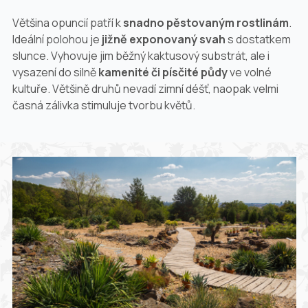
Většina opuncií patří k
snadno pěstovaným rostlinám
.
Ideální polohou je
jižně exponovaný svah
s dostatkem
slunce. Vyhovuje jim běžný kaktusový substrát, ale i
vysazení do silně
kamenité či písčité půdy
ve volné
kultuře. Většině druhů nevadí zimní déšť, naopak velmi
časná zálivka stimuluje tvorbu květů.