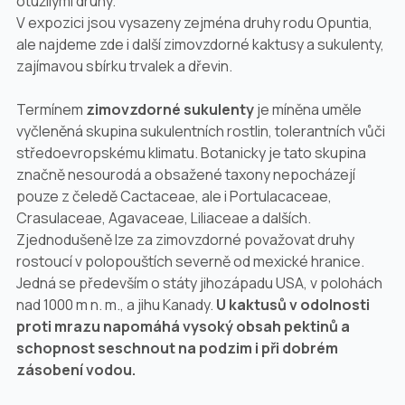
otužilými druhy.
V expozici jsou vysazeny zejména druhy rodu
Opuntia
,
ale najdeme zde i další zimovzdorné kaktusy a sukulenty,
zajímavou sbírku trvalek a dřevin.
Termínem
zimovzdorné sukulenty
je míněna uměle
vyčleněná skupina sukulentních rostlin, tolerantních vůči
středoevropskému klimatu. Botanicky je tato skupina
značně nesourodá a obsažené taxony nepocházejí
pouze z čeledě
Cactaceae
, ale i
Portulacaceae,
Crasulaceae, Agavaceae, Lilia
ceae a dalších.
Zjednodušeně lze za zimovzdorné považovat druhy
rostoucí v polopouštích severně od mexické hranice.
Jedná se především o státy jihozápadu USA, v polohách
nad 1000 m n. m., a jihu Kanady.
U kaktusů v odolnosti
proti mrazu napomáhá vysoký obsah pektinů a
schopnost seschnout na podzim i při dobrém
zásobení vodou.