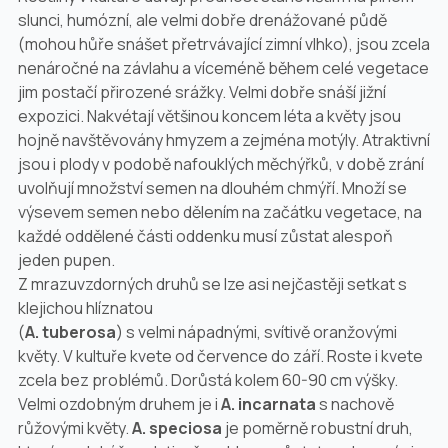
slunci, humózní, ale velmi dobře drenážované půdě
(mohou hůře snášet přetrvávající zimní vlhko), jsou zcela
nenáročné na závlahu a víceméně během celé vegetace
jim postačí přirozené srážky. Velmi dobře snáší jižní
expozici. Nakvétají většinou koncem léta a květy jsou
hojně navštěvovány hmyzem a zejména motýly. Atraktivní
jsou i plody v podobě nafouklých měchýřků, v době zrání
uvolňují množství semen na dlouhém chmýří. Množí se
výsevem semen nebo dělením na začátku vegetace, na
každé oddělené části oddenku musí zůstat alespoň
jeden pupen.
Z mrazuvzdorných druhů se lze asi nejčastěji setkat s
klejichou hlíznatou
(
A. tuberosa
) s velmi nápadnými, svítivě oranžovými
květy. V kultuře kvete od července do září. Roste i kvete
zcela bez problémů. Dorůstá kolem 60-
90 cm
výšky.
Velmi ozdobným druhem je i
A. incarnata
s nachově
růžovými květy.
A. speciosa
je poměrně robustní druh,