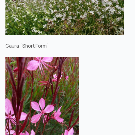
Gaura ´Short Form´