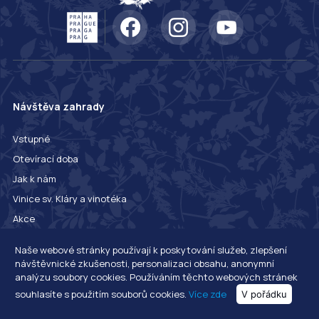
Návštěva zahrady
Vstupné
Otevírací doba
Jak k nám
Vinice sv. Kláry a vinotéka
Akce
Pro skupiny
Naše webové stránky používají k poskytování služeb, zlepšení
Občerstvení, prodej a služby
návštěvnické zkušenosti, personalizaci obsahu, anonymní
analýzu soubory cookies. Používáním těchto webových stránek
Návštěvnické okruhy
souhlasíte s použitím souborů cookies.
Více zde
V pořádku
Expozice