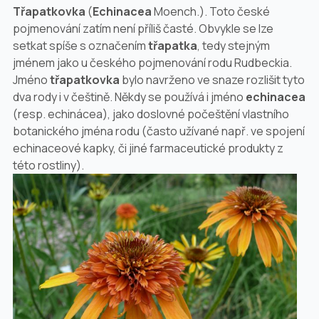
Třapatkovka
(
Echinacea
Moench.). Toto české
pojmenování zatím není příliš časté. Obvykle se lze
setkat spíše s označením
třapatka
, tedy stejným
jménem jako u českého pojmenování rodu
Rudbeckia
.
Jméno
třapatkovka
bylo navrženo ve snaze rozlišit tyto
dva rody i v češtině. Někdy se používá i jméno
echinacea
(resp. echinácea), jako doslovné počeštění vlastního
botanického jména rodu (často užívané např. ve spojení
echinaceové kapky, či jiné farmaceutické produkty z
této rostliny).