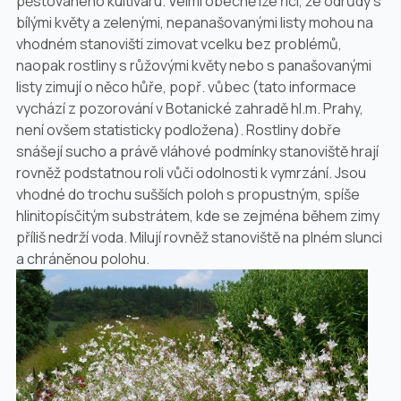
pěstovaného kultivaru. Velmi obecně lze říci, že odrůdy s
bílými květy a zelenými, nepanašovanými listy mohou na
vhodném stanovišti zimovat vcelku bez problémů,
naopak rostliny s růžovými květy nebo s panašovanými
listy zimují o něco hůře, popř. vůbec (tato informace
vychází z pozorování v Botanické zahradě hl.m. Prahy,
není ovšem statisticky podložena). Rostliny dobře
snášejí sucho a právě vláhové podmínky stanoviště hrají
rovněž podstatnou roli vůči odolnosti k vymrzání. Jsou
vhodné do trochu sušších poloh s propustným, spíše
hlinitopísčitým substrátem, kde se zejména během zimy
příliš nedrží voda. Milují rovněž stanoviště na plném slunci
a chráněnou polohu.