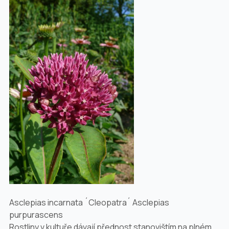
Asclepias incarnata ´Cleopatra´ Asclepias
purpurascens
Rostliny v kultuře dávají přednost stanovištím na plném