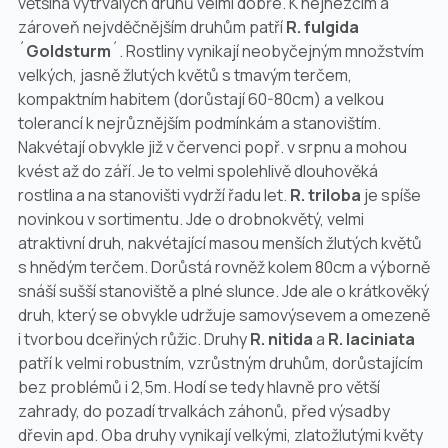
většina vytrvalých druhů velmi dobře. K nejhezčím a
zároveň nejvděčnějším druhům patří
R. fulgida
´
Goldsturm
´. Rostliny vynikají neobyčejným množstvím
velkých, jasně žlutých květů s tmavým terčem,
kompaktním habitem (dorůstají 60-80cm) a velkou
tolerancí k nejrůznějším podmínkám a stanovištím.
Nakvétají obvykle již v červenci popř. v srpnu a mohou
kvést až do září. Je to velmi spolehlivě dlouhověká
rostlina a na stanovišti vydrží řadu let.
R. triloba
je spíše
novinkou v sortimentu. Jde o drobnokvětý, velmi
atraktivní druh, nakvétající masou menších žlutých květů
s hnědým terčem. Dorůstá rovněž kolem 80cm a výborně
snáší sušší stanoviště a plné slunce. Jde ale o krátkověký
druh, který se obvykle udržuje samovýsevem a omezeně
i tvorbou dceřiných růžic. Druhy
R. nitida
a
R. laciniata
patří k velmi robustním, vzrůstným druhům, dorůstajícím
bez problémů i 2,5m. Hodí se tedy hlavně pro větší
zahrady, do pozadí trvalkách záhonů, před výsadby
dřevin apd. Oba druhy vynikají velkými, zlatožlutými květy