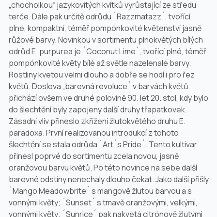
„chocholkou“ jazykovitých kvítků vyrůstající ze středu
terče. Dále pak určitě odrůdu ´Razzmatazz´, tvořící
plné, kompaktní, téměř pompónkovité květenství jasně
růžové barvy. Novinkou v sortimentu plnokvětých bílých
odrůd
E. purpurea
je ´Coconut Lime´, tvořící plné, téměř
pompónkovité květy bílé až světle nazelenalé barvy.
Rostliny kvetou velmi dlouho a dobře se hodí i pro řez
květů. Doslova „barevná revoluce´ v barvách květů
přichází ovšem ve druhé polovině 90. let 20. stol, kdy bylo
do šlechtění byly zapojeny další druhy třapatkovek.
Zásadní vliv přineslo zkřížení žlutokvětého druhu
E.
paradoxa
. První realizovanou introdukcí z tohoto
šlechtění se stala odrůda ´Art´s Pride´. Tento kultivar
přinesl poprvé do sortimentu zcela novou, jasně
oranžovou barvu květů. Po této novince na sebe další
barevné odstíny nenechaly dlouho čekat. Jako další přišly
´Mango Meadowbrite´ s mangově žlutou barvou a s
vonnými květy; ´Sunset´ s tmavě oranžovými, velkými,
vonnými květy; ´Sunrice´ pak nakvétá citrónově žlutými