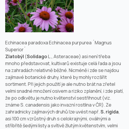
Echinacea paradoxa Echinacea purpurea ´Magnus
Superior´
Zlatobýl
(
Solidago
L.,
Asteraceae
) asi není třeba
mnoho představovat, kultivarů existuje celá řada a jsou
na zahradách relativně běžné. Nicméně i zde se najdou
zajímavé botanické druhy, které by mohly rozšířit
sortiment. Při jejich použití je ale nutno brát na zřetel
velmi snadné množení osivem a riziko zplanění, i zde platí,
že po odkvětu je nutno květenství sestřihnout (viz.
známe
S. canadensis
jako invazní rostlina v ČR). Ze
zahradnicky zajímavých druhů lze uvést např.
S. rigida
,
asi
100 cm
vzrůstný druh s celokrajnými, oválnými a
stříbřitě šedými listy a svítivě žlutým květenstvím, velmi