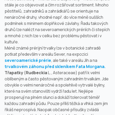
stále je co objevovat a čím rozšiřovat sortiment. Mnoho
pěstitelů, zahradníků a zahrádkářů se orientuje na
nenáročné druhy, vhodné např. do více méně sušších
podmínek s minimem doplňkové závlahy. Řadu takových
druhů lze nalézt na severoamerických prériích či stepích
a mnohé z nich lze v celku bez problému pěstovat i v
kultuře.
Méně známé prérijní trvalky lze v botanické zahradě
potkat především v areálu Sever, na expozici
severoamerické prérie
, ale také v areálu Jih a na
trvalkovém záhonu před skleníkem Fata Morgana.
Třapatky
(
Rudbeckia
L.,
Asteraceae
) patří k velmi
oblíbeným a často pěstovaným zahradním trvalkám. Jde
obvykle o velmi nenáročné a spolehlivě vytrvalé byliny,
které na svém stanovišti vydrží řadu let. Nejlépe
prosperují na plném slunci a dokáží tolerovat téměř
každou zahradní půdu. Pouze příliš těžká a vlhká zem jim
říkáš neprospívá. Naopak občasné přísušky zvládá