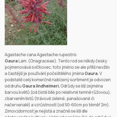
Agastache cana Agastache rupestris
Gaura
Lam. (
Onagraceae
). Tento rod se někdy česky
pojmenovává svíčkovec, toto jméno se ale příliš nevžilo
a častější je používání počeštělého jména
Gaura
. V
podstatě celý komerčně nabízený sortiment je odvozen
od druhu
Gaura lindheimeri
.
Odrůdy se liší zejména
barvou květů (od čistě bílé po relativně temně růžovou),
zbarvením listů (trávově zelené, panašované či
načervenalé) a vzrůstností (od 50-60cm po téměř 2m).
Zimovzdornost je nejistá a značně se liší dle