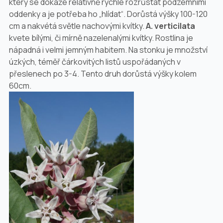
který se dokáže relativně rychle rozrůstat podzemními
oddenky a je potřeba ho „hlídat“. Dorůstá výšky 100-
120
cm
a nakvétá světle nachovými kvítky.
A. verticilata
kvete bílými, či mírně nazelenalými kvítky. Rostlina je
nápadná i velmi jemným habitem. Na stonku je množství
úzkých, téměř čárkovitých listů uspořádaných v
přeslenech po 3-4. Tento druh dorůstá výšky kolem
60cm.