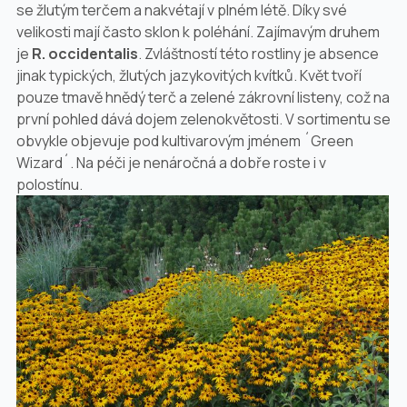
se žlutým terčem a nakvétají v plném létě. Díky své
velikosti mají často sklon k poléhání. Zajímavým druhem
je
R. occidentalis
. Zvláštností této rostliny je absence
jinak typických, žlutých jazykovitých kvítků. Květ tvoří
pouze tmavě hnědý terč a zelené zákrovní listeny, což na
první pohled dává dojem zelenokvětosti. V sortimentu se
obvykle objevuje pod kultivarovým jménem ´Green
Wizard´. Na péči je nenáročná a dobře roste i v
polostínu.