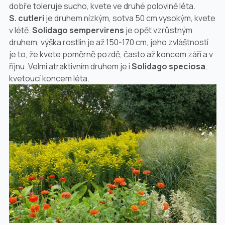
dobře toleruje sucho, kvete ve druhé polovině léta.
S. cutleri
je druhem nízkým, sotva
50 cm
vysokým, kvete
v létě.
Solidago sempervirens
je opět vzrůstným
druhem, výška rostlin je až 150-
170 cm
, jeho zvláštností
je to, že kvete poměrně pozdě, často až koncem září a v
říjnu. Velmi atraktivním druhem je i
Solidago speciosa
,
kvetoucí koncem léta.