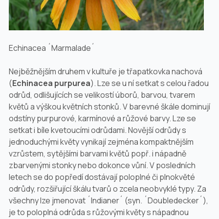
Echinacea ´Marmalade´
Nejběžnějším druhem v kultuře je třapatkovka nachová
(
Echinacea purpurea
). Lze se u ní setkat s celou řadou
odrůd, odlišujících se velikostí úborů, barvou, tvarem
květů a výškou květních stonků. V barevné škále dominují
odstíny purpurové, karmínové a růžové barvy. Lze se
setkat i bíle kvetoucími odrůdami. Novější odrůdy s
jednoduchými květy vynikají zejména kompaktnějším
vzrůstem, sytějšími barvami květů popř. i nápadně
zbarvenými stonky nebo dokonce vůní. V posledních
letech se do popředí dostávají poloplné či plnokvěté
odrůdy, rozšiřující škálu tvarů o zcela neobvyklé typy. Za
všechny lze jmenovat ´Indianer´ (syn. ´Doubledecker´),
je to poloplná odrůda s růžovými květy s nápadnou