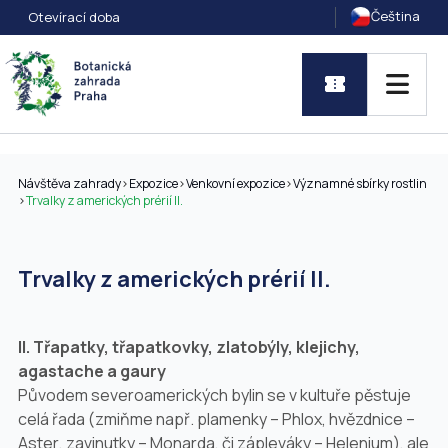
Čeština
Otevírací doba
Návštěva zahrady
>
Expozice
>
Venkovní expozice
>
Významné sbírky rostlin
>
Trvalky z amerických prérií II.
Trvalky z amerických prérií II.
II.
Třapatky, třapatkovky, zlatobýly, klejichy,
agastache a gaury
Původem severoamerických bylin se v kultuře pěstuje
celá řada (zmiňme např. plamenky –
Phlox
, hvězdnice –
Aster
, zavinutky –
Monarda
, či zápleváky –
Helenium
), ale