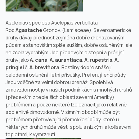
Asclepias speciosa Asclepias verticillata
Rod
Agastache
Gronov. (
Lamiaceae
). Severoamerické
druhy dávají přednost zejména dobře drenážovaným
půdám a stanovištím spíše sušším, dobře osluněným, ale
ne zcela vyprahlým. Jde především o stepní a prérijní
druhy jako
A
.
cana
,
A
.
aurantiaca
,
A
.
rupestris
,
A.
pringlei
či
A. breviflora
. Rostliny dobře snášejí
celodenní oslunění i letní přísušky. Preferují lehčí půdy.
Jsou vděčné za velmi dobrou drenáž. Spolehlivá
zimovzdornost je v našich podmínkách u mnohých druhů
(především z teplejších oblastí severní Ameriky)
problémem a pouze některé lze označit jako relativně
spolehlivě zimovzdorné. V zimním období může být
problémem přetrvávající přemokření půdy, které u
některých druhů může vést, spolu s nízkými a kolísavými
teplotami, k vymrznutí.