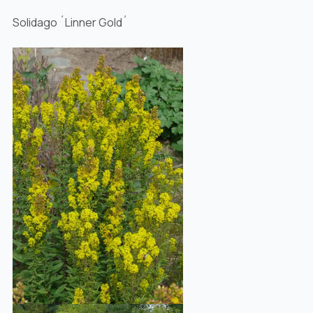
Solidago ´Linner Gold´