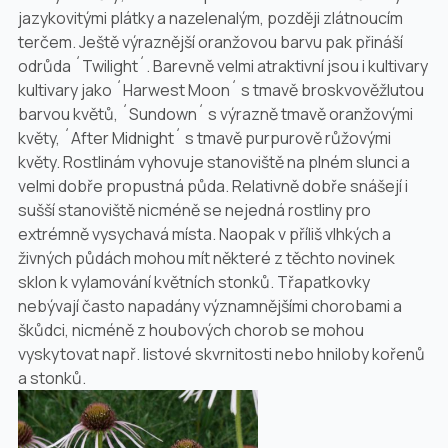
jazykovitými plátky a nazelenalým, později zlátnoucím
terčem. Ještě výraznější oranžovou barvu pak přináší
odrůda ´Twilight´. Barevně velmi atraktivní jsou i kultivary
kultivary jako ´Harwest Moon´ s tmavě broskvověžlutou
barvou květů, ´Sundown´ s výrazně tmavě oranžovými
květy, ´After Midnight´ s tmavě purpurově růžovými
květy. Rostlinám vyhovuje stanoviště na plném slunci a
velmi dobře propustná půda. Relativně dobře snášejí i
sušší stanoviště nicméně se nejedná rostliny pro
extrémně vysychavá místa. Naopak v příliš vlhkých a
živných půdách mohou mít některé z těchto novinek
sklon k vylamování květních stonků. Třapatkovky
nebývají často napadány významnějšími chorobami a
škůdci, nicméně z houbových chorob se mohou
vyskytovat např. listové skvrnitosti nebo hniloby kořenů
a stonků.