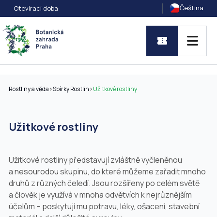
Čeština
Otevírací doba
Rostliny a věda
>
Sbírky Rostlin
>
Užitkové rostliny
Užitkové rostliny
Užitkové rostliny představují zvláštně vyčleněnou
a nesourodou skupinu, do které můžeme zařadit mnoho
druhů z různých čeledí. Jsou rozšířeny po celém světě
a člověk je využívá v mnoha odvětvích k nejrůznějším
účelům – poskytují mu potravu, léky, ošacení, stavební