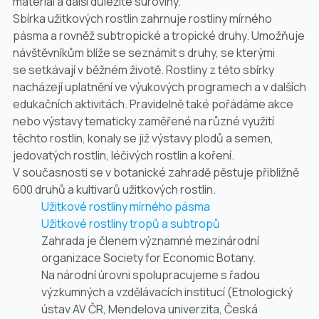
materiál a další důležité suroviny.
Sbírka užitkových rostlin zahrnuje rostliny mírného
pásma a rovněž subtropické a tropické druhy. Umožňuje
návštěvníkům blíže se seznámit s druhy, se kterými
se setkávají v běžném životě. Rostliny z této sbírky
nacházejí uplatnění ve výukových programech a v dalších
edukačních aktivitách. Pravidelně také pořádáme akce
nebo výstavy tematicky zaměřené na různé využití
těchto rostlin, konaly se již výstavy plodů a semen,
jedovatých rostlin, léčivých rostlin a koření.
V současnosti se v botanické zahradě pěstuje přibližně
600 druhů a kultivarů užitkových rostlin.
Užitkové rostliny mírného pásma
Užitkové rostliny tropů a subtropů
Zahrada je členem významné mezinárodní
organizace Society for Economic Botany.
Na národní úrovni spolupracujeme s řadou
výzkumných a vzdělávacích institucí (Etnologický
ústav AV ČR, Mendelova univerzita, Česká