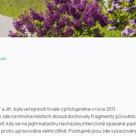
ráň
a Jih, byla veřejnosti trvale zpřístupněna v roce 2011.
 zde na mnoha místech dosud dochovaly fragmenty původních
letí, kdy se na jejím katastru nacházely intenzivně spásané pas
e proto upravována velmi citlivě. Postupně jsou zde vysazován