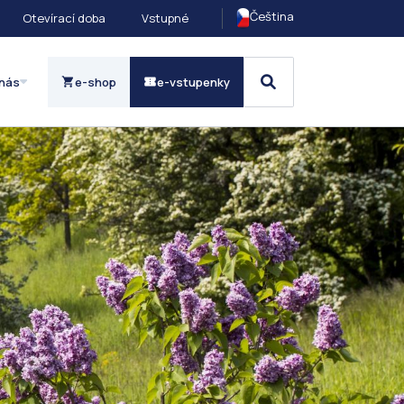
Čeština
Otevírací doba
Vstupné
nás
e-shop
e-vstupenky