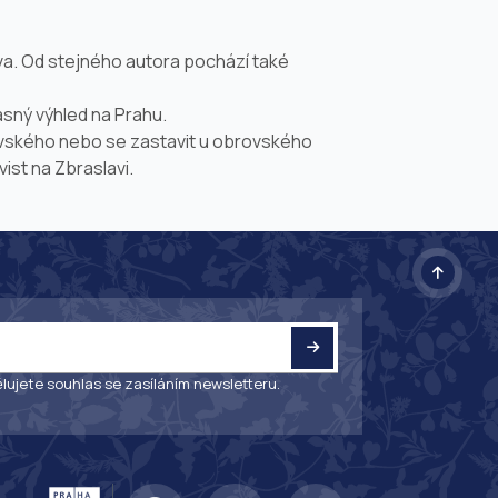
va. Od stejného autora pochází také
ásný výhled na Prahu.
lovského nebo se zastavit u obrovského
st na Zbraslavi.
lujete souhlas se zasíláním newsletteru.