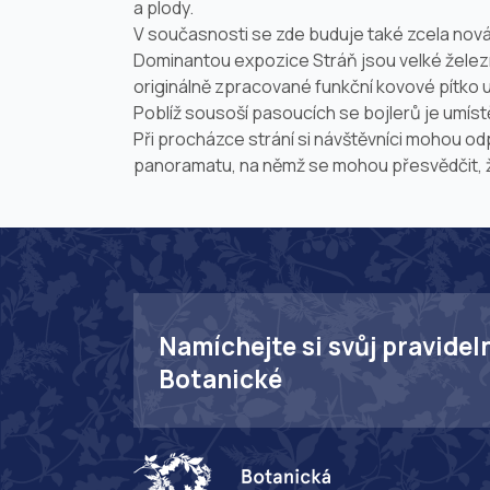
a plody.
V současnosti se zde buduje také zcela nov
Dominantou expozice Stráň jsou velké železn
originálně zpracované funkční kovové pítko u
Poblíž sousoší pasoucích se bojlerů je umí
Při procházce strání si návštěvníci mohou o
panoramatu, na němž se mohou přesvědčit, že
Namíchejte si svůj pravidel
Botanické