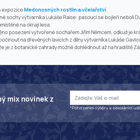
á expozice
Medonosných rostlin a včelařství
.
é sochy výtvarníka Lukáše Raise: pasoucí se bojleři neboli D
místěné na okraji lesa.
stěno posezení vytvořené sochařem Jiřím Němcem, odkud je kr
dpočinout na dřevěných lavicích z dílny výtvarníka Lukáše Gav
 je z botanické zahrady možné dohlédnout až na hradiště Závi
ný mix novinek z
*Potvrzením výběru a odesláním udě